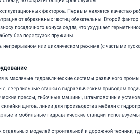
отказу, но сократит общий срок службы.
эксплуатационных факторов. Первым является качество ра
ация от абразивных частиц обязательны. Второй фактор –
зносу посадочного конуса седла, что ухудшает герметичн
аботу без перегрузок пружины.
в непрерывном или циклическом режиме (с частыми пуска
рудование
ия в масляные гидравлические системы различного пром
е, сверлильные станки с гидравлическим приводом пода
ческие прессы, гибочные машины, штамповочные установ
склейки щитов, линии для производства мебели с гидроп
рные и мобильные гидравлические станции, используемые
х отдельных моделей строительной и дорожной техники, гд