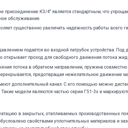
е присоединение К3/4" является стандартным, что упроща
ное обслуживание.
оляет существенно увеличить надёжность работы всего ги
 давлением подаётся во входной патрубок устройства. Под
Это открывает проход для свободного движения потока жи
ения потока в обратном направлении, пружина совместно 
перекрывается, предотвращая нежелательное движение ма
имеют дополнительный канал. С его помощью можно диста
. Такие модели являются частью серии Г51-3х и маркирую
плуатацию в закрытых, отапливаемых производственных п
о обусловлено свойствами уплотнительных материалов и за