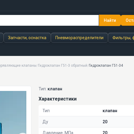
Найти
Ост
Запчасти, оснастка
Пневмораспределители
Фильтры, 
апрявляющие клапаны
/
Гидроклапан Г51-3 обратный
/
Гидроклапан Г51-34
Тип:
клапан
Характеристики
Тип
клапан
Ду
20
Давление, МПа
20