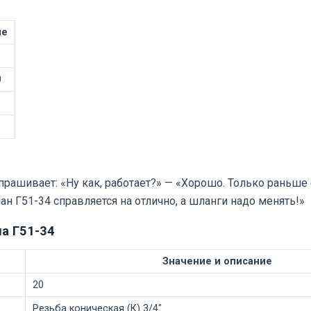
ие
0
0
ашивает: «Ну как, работает?» — «Хорошо. Только раньше си
пан Г51-34 справляется на отлично, а шланги надо менять!»
а Г51-34
Значение и описание
20
Резьба коническая (К) 3/4"