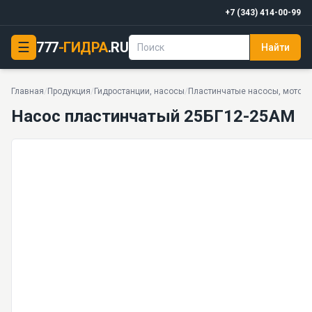
+7 (343) 414-00-99
☰
777
-ГИДРА
.RU
Найти
Насос пластинчатый 25БГ12-25АМ
12,5 МПа · 25 л/мин · 32 кг · 54 моделей серии
Главная
/
Продукция
/
Гидростанции, насосы
/
Пластинчатые насосы, мотор
Насос пластинчатый 25БГ12-25АМ