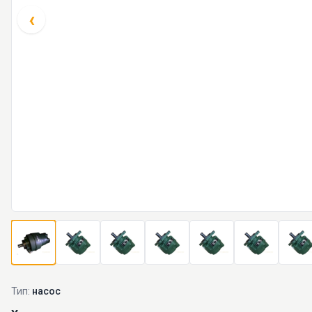
‹
Тип:
насос