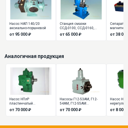
Насос НАП 140/20
Станция смазки
Сепаратор 
аксиально-поршневой
ССД-0100, ССД-0160,
магнитный 
ССД-0630
44, Х43-45
от 95 000 ₽
от 65 000 ₽
от 38 000
Аналогичная продукция
Насос НПлР
Насосы Г12-53АМ, Г12-
Насос НПл
пластинчатый
54АМ, Г12-55АМ
нерегулир
регулируемый
пластинчатые
от 70 000 ₽
от 70 000 ₽
от 8 000 
регулируемые