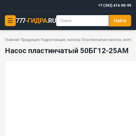
+7 (343) 414-00-99
☰
777
-ГИДРА
.RU
Найти
Насос пластинчатый 50БГ12-25АМ
12,5 МПа · 56 л/мин · 46 кг · 54 моделей серии
Главная
/
Продукция
/
Гидростанции, насосы
/
Пластинчатые насосы, мотор
Насос пластинчатый 50БГ12-25АМ