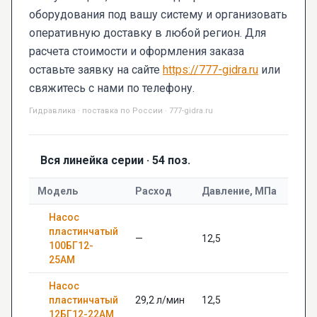
оборудования под вашу систему и организовать
оперативную доставку в любой регион. Для
расчета стоимости и оформления заказа
оставьте заявку на сайте
https://777-gidra.ru
или
свяжитесь с нами по телефону.
Гидравлика · поставка по России · 777-gidra.ru
Вся линейка серии · 54 поз.
Модель
Расход
Давление, МПа
Диам
Насос
пластинчатый
—
12,5
—
100БГ12-
25АМ
Насос
пластинчатый
29,2 л/мин
12,5
—
12БГ12-22АМ