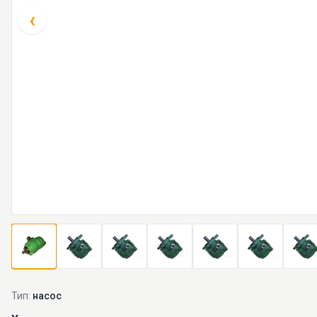
‹
Тип:
насос