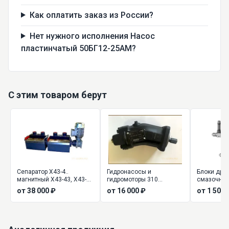
Как оплатить заказ из России?
Нет нужного исполнения Насос
пластинчатый 50БГ12-25АМ?
С этим товаром берут
Сепаратор Х43-4..
Гидронасосы и
Блоки дро
магнитный Х43-43, Х43-
гидромоторы 310
смазочны
44, Х43-45
нерегулируемые
от 38 000 ₽
от 16 000 ₽
от 1 500 