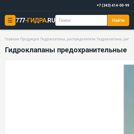
+7 (343) 414-00-99
☰
777
-ГИДРА
.RU
Найти
Гидроклапаны предохранительные
25 моделей серии
Главная
/
Продукция
/
Гидроклапаны, распределители
/
Гидроклапаны, регул
Гидроклапаны предохранительные