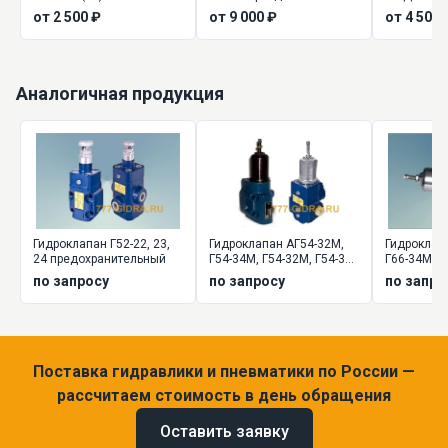
от 2 500 ₽
от 9 000 ₽
от 4 500 
Аналогичная продукция
Гидроклапан Г52-22, 23,
Гидроклапан АГ54-32М,
Гидроклап
24 предохранительный
Г54-34М, Г54-32М, Г54-34,
Г66-34М, Г6
Г54-35 давления
Г66-35 да
по запросу
по запросу
по запро
Поставка гидравлики и пневматики по России —
рассчитаем стоимость в день обращения
Оставить заявку