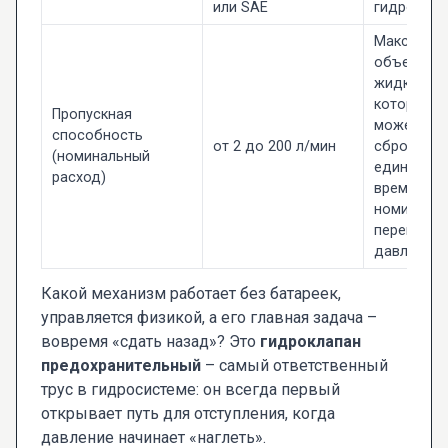
или SAE
гидросист
Максимал
объем
жидкости,
который к
Пропускная
может
способность
от 2 до 200 л/мин
сбросить 
(номинальный
единицу
расход)
времени п
номиналь
перепаде
давления.
Какой механизм работает без батареек,
управляется физикой, а его главная задача –
вовремя «сдать назад»? Это
гидроклапан
предохранительный
– самый ответственный
трус в гидросистеме: он всегда первый
открывает путь для отступления, когда
давление начинает «наглеть».