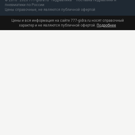
© 2010–2026 777-gidra.ru · Гидравлика — поставка гидравлики и
пневматики по России
Цены справочные, не являются публичной офертой
Цены и вся информация на сайте 777-gidra.ru носят справочный
характер и не являются публичной офертой.
Подробнее