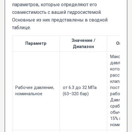
параметров, которые определяют его
совместимость с вашей гидросистемой.
Основные из них представлены в сводной
таблице.
Значение /
Параметр
Описан
Диапазон
Максимал
давление, 
которое
рассчитан
клапан дл
Рабочее давление,
от 6.3 до 32 МПа
постоянно
номинальное
(63–320 бар)
работы.
Давление
срабатыва
обычно на
15% выше
номинальн