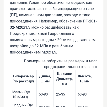
давления. Условное обозначение модели, как
правило, включает в себя информацию о типе
(ПГ), номинальном давлении, расходе и типе
присоединения. Например, обозначение
ПГ-201-
32-М20х1,5
можно расшифровать как:
Предохранительный Гидроклапан с
номинальным расходом ~20 л/мин, давлением
настройки до 32 МПа и резьбовым
присоединением М20х1,5.
Примерные габаритные размеры и масса для
предохранительных клапанов
Ширина/
Типоразмер
Длина,
Высота,
Диаметр,
(приб
(по расходу)
L, мм
H, мм
мм
Малый (до
50-80
25-35
60-90
0.2 – 0
10 л/мин)
Средний (до