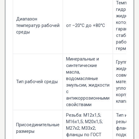
Температу
гидравлич
жидкости,
Диапазон
которой
температур рабочей
от –20°C до +80°C
гарантиру
среды
стабильна
работа и
герметичн
Минеральные и
Группа
синтетические
жидкостей
масла,
совместим
водомасляные
Тип рабочей среды
материала
эмульсии, жидкости
уплотнени
с
корпуса
антикоррозионными
клапана.
свойствами
Резьба: М12х1,5;
Тип и разм
М16х1,5; М20х1,5;
резьбы ил
Присоединительные
М27х2; М33х2;
фланца дл
размеры
фланцы по ГОСТ
подключен