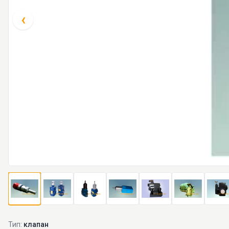
‹
Тип:
клапан