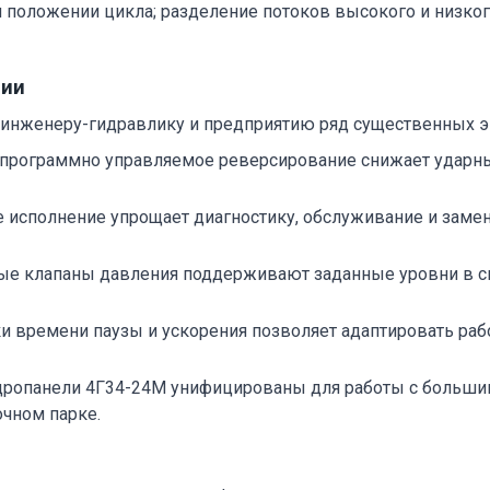
м положении цикла; разделение потоков высокого и низко
ции
 инженеру-гидравлику и предприятию ряд существенных э
программно управляемое реверсирование снижает ударны
исполнение упрощает диагностику, обслуживание и замен
е клапаны давления поддерживают заданные уровни в сис
 времени паузы и ускорения позволяет адаптировать раб
дропанели 4Г34-24М унифицированы для работы с большин
чном парке.