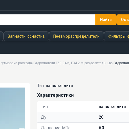
Найти
Ост
Запчасти, оснастка
Пневмораспределители
Фильтры, 
егулировка расхода
/
Гидропанели Г53-34М, Г34-2.М разделительные
/
Гидропан
Тип:
панель/плита
Характеристики
Тип
панель/плита
Ду
20
Давление, МПа
6,3