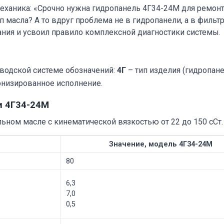
еханика: «Срочно нужна гидропанель 4Г34-24М для ремонта
п масла? А то вдруг проблема не в гидропанели, а в фильт
ния и усвоил правило комплексной диагностики системы.
аводской системе обозначений:
4Г
– тип изделия (гидропане
низированное исполнение.
и 4Г34-24М
ном масле с кинематической вязкостью от 22 до 150 сСт.
Значение, модель 4Г34-24М
80
6,3
7,0
0,5