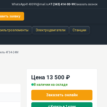
WhatsApp
4140099@mail.ru
+7 (343) 414-00-99
Заказать звонок
авить заявку
фильтроэлементы
Электродвигатели
Станции
ель 4Г34-24М
Цена 13 500 ₽
В наличии на складе
Заказать онлайн
⚡ Купить в 1 клик