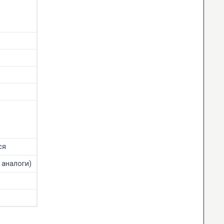
ся
 аналоги)