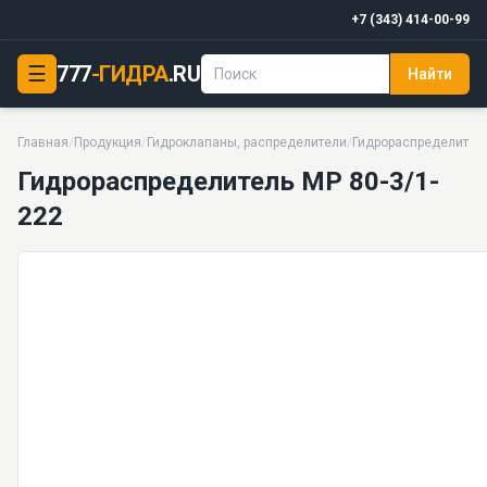
+7 (343) 414-00-99
☰
777
-ГИДРА
.RU
Найти
Гидрораспределитель МР 80-3/1-222
16 МПа · 80 л/мин · 17 кг · 35 моделей серии
Главная
/
Продукция
/
Гидроклапаны, распределители
/
Гидрораспределител
Гидрораспределитель МР 80-3/1-
222