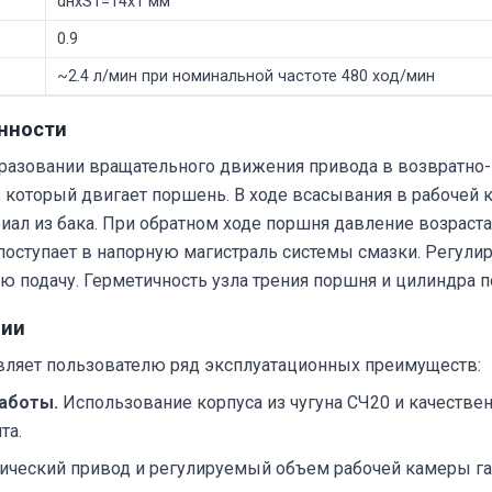
dнхS1=14х1 мм
0.9
~2.4 л/мин при номинальной частоте 480 ход/мин
нности
разовании вращательного движения привода в возвратно
, который двигает поршень. В ходе всасывания в рабочей
ал из бака. При обратном ходе поршня давление возраста
 поступает в напорную магистраль системы смазки. Регули
ю подачу. Герметичность узла трения поршня и цилиндра
ции
ляет пользователю ряд эксплуатационных преимуществ:
работы.
Использование корпуса из чугуна СЧ20 и качестве
та.
ческий привод и регулируемый объем рабочей камеры га