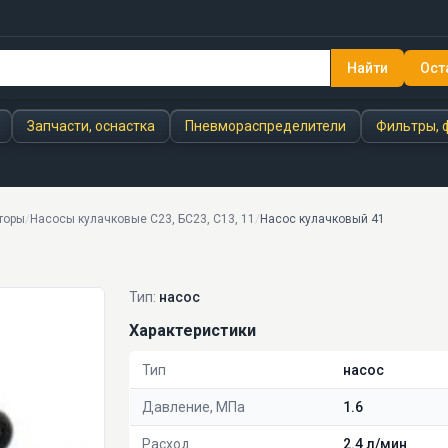
Найти
Ост
Запчасти, оснастка
Пневмораспределители
Фильтры, 
торы
/
Насосы кулачковые С23, БС23, С13, 11
/
Насос кулачковый 41
Тип:
насос
Характеристики
Тип
насос
Давление, МПа
1.6
Расход
2.4 л/мин