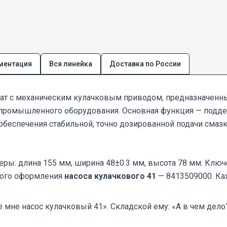
ментация
Вся линейка
Доставка по России
ат с механическим кулачковым приводом, предназначенн
 промышленного оборудования. Основная функция — подде
обеспечения стабильной, точно дозированной подачи смазк
змеры: длина 155 мм, ширина 48±0.3 мм, высота 78 мм. Кл
ного оформления
насоса кулачкового 41
— 8413509000. Ка
те мне насос кулачковый 41». Складской ему: «А в чем дел