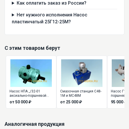
Как оплатить заказ из России?
Нет нужного исполнения Насос
пластинчатый 25Г12-25М?
С этим товаром берут
Насос НПА _/32-01
Смазочная станция С48-
Насос Г13-
аксиально-поршневой
1М и МС48М
поршневой
нерегулируемый
от 50 000 ₽
от 25 000 ₽
95 000 ₽
Аналогичная продукция