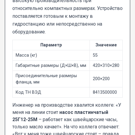
высокую производительность при
относительно компактных размерах. Устройство
поставляется готовым к монтажу в
гидростанцию или непосредственно на
оборудование.
Параметр
Значение
Масса (кг)
55
Габаритные размеры (Д×Ш×В), мм
420×310×280
Присоединительные размеры
200×200
фланца, мм
Код ТН ВЭД
8413500000
Инженер на производстве хвалится коллеге: «У
меня на линии стоит
насос пластинчатый
25Г12-25М
– работает как швейцарские часы,
только масло качает». На что коллега отвечает:
«Вот у меня тоже швейцарские стоят – правда,