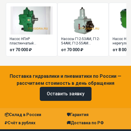
Насос НПлР
Насосы Г12-53АМ, Г12-
Насос НПл
пластинчатый
54АМ, Г12-55АМ
нерегулир
регулируемый
пластинчатые
от 70 000 ₽
от 70 000 ₽
от 8 000 
регулируемые
Поставка гидравлики и пневматики по России —
рассчитаем стоимость в день обращения
Оставить заявку
📦
Склад в России
🛡
Гарантия
₽
Счёт в рублях
🚚
Доставка по РФ