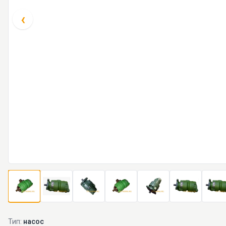
‹
Тип:
насос