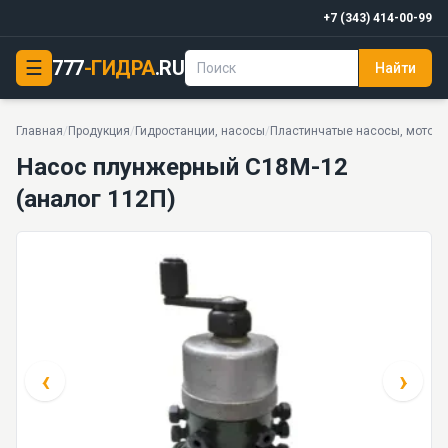
+7 (343) 414-00-99
☰
777
-ГИДРА
.RU
Найти
Насос плунжерный С18М-12 (аналог 112П)
1.6 МПа · 0.04 л/мин · 5 моделей серии
Главная
/
Продукция
/
Гидростанции, насосы
/
Пластинчатые насосы, мотор
Насос плунжерный С18М-12
(аналог 112П)
‹
›