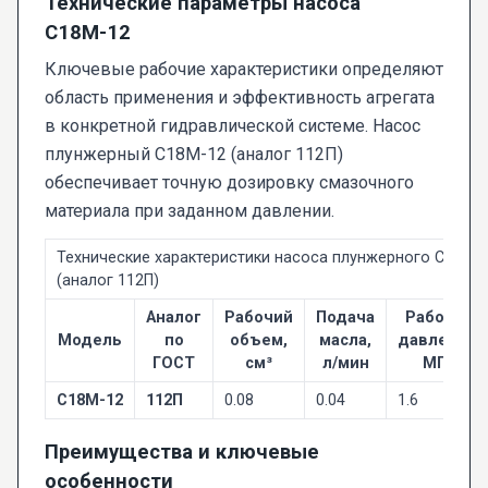
Технические параметры насоса
С18М-12
Ключевые рабочие характеристики определяют
область применения и эффективность агрегата
в конкретной гидравлической системе. Насос
плунжерный С18М-12 (аналог 112П)
обеспечивает точную дозировку смазочного
материала при заданном давлении.
Технические характеристики насоса плунжерного С18М-
(аналог 112П)
Аналог
Рабочий
Подача
Рабочее
Модель
по
объем,
масла,
давление,
ГОСТ
см³
л/мин
МПа
С18М-12
112П
0.08
0.04
1.6
Преимущества и ключевые
особенности