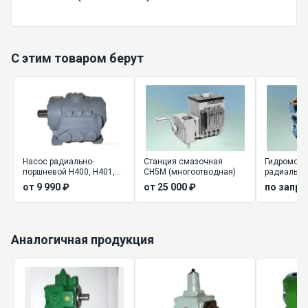
С этим товаром берут
Насос радиально-
Станция смазочная
Гидромото
поршневой Н400, Н401,
СН5М (многоотводная)
радиально
Н403
высокомо
от 9 990 ₽
от 25 000 ₽
по запро
Аналогичная продукция