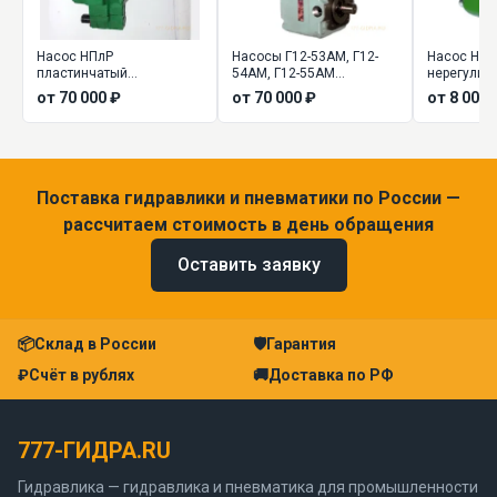
Насос НПлР
Насосы Г12-53АМ, Г12-
Насос НПл
пластинчатый
54АМ, Г12-55АМ
нерегулир
регулируемый
пластинчатые
от 70 000 ₽
от 70 000 ₽
от 8 000 
регулируемые
Поставка гидравлики и пневматики по России —
рассчитаем стоимость в день обращения
Оставить заявку
📦
Склад в России
🛡
Гарантия
₽
Счёт в рублях
🚚
Доставка по РФ
777-ГИДРА.RU
Гидравлика — гидравлика и пневматика для промышленности