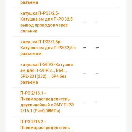
разъема
катушка П-РЭ3/2,5-
Катушка эм для П-РЭ 32,5
—
—
0,63
вывод проводов через
сальник
катушка П-РЭ3/2,5р-
Катушка эм для П-РЭ 32,5 с
—
—
0,63
разъемом
катушка П-ЭПР3-Катушка
эм для П-ЭПР.3.., В64…,
—
—
0,63
5Р2-231(232)…, 5Р4 без
разъема
П-РЭ 2/16.1 -
Пневмораспределитель
—
—
0,63
двухлинейный с ЭМУ П-РЭ
2/16.1 (Рн=0,08МПа)
П-РЭ 2/16.2 -
Пневмораспределитель