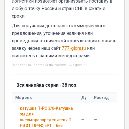
логистики позволяет организовать поставку в
любую точку России и стран СНГ в сжатые
сроки.
Для получения детального коммерческого
предложения, уточнения наличия или
проведения технической консультации оставьте
заявку через наш сайт
777-gidra.ru
или
свяжитесь с нашими менеджерами.
Гидравлика · поставка по России · 777-gidra.ru
Вся линейка серии · 38 поз.
Модель
Ду
Расход
Дав
катушка П-РЭ 3/0-Катушка
эм для
пневмораспределителя П-
—
—
0,63
РЭ 31, ПР4Ф,5Р1... без