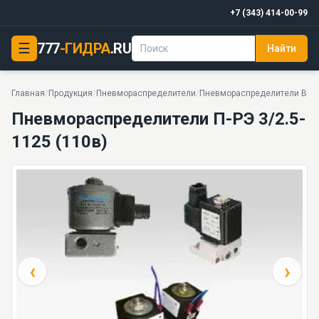
+7 (343) 414-00-99
☰
777
-ГИДРА
.RU
Найти
Пневмораспределители П-РЭ 3/2.5-1125 (110в)
PDF
1 МПа · 0,16 м3/ч · 0,5 кг · 38 моделей серии
Главная
/
Продукция
/
Пневмораспределители
/
Пневмораспределители В64, 
Пневмораспределители П-РЭ 3/2.5-
1125 (110в)
‹
›