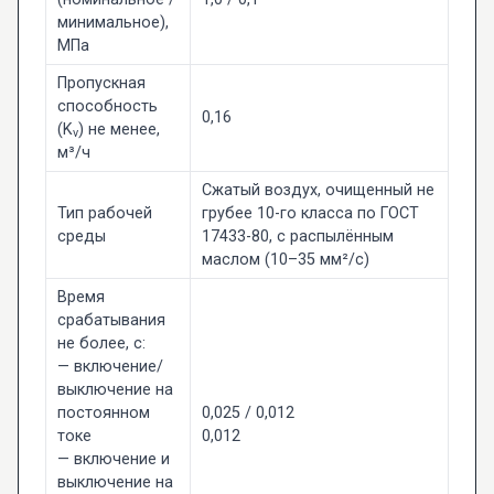
минимальное),
МПа
Пропускная
способность
0,16
(K
) не менее,
v
м³/ч
Сжатый воздух, очищенный не
Тип рабочей
грубее 10-го класса по ГОСТ
среды
17433-80, с распылённым
маслом (10–35 мм²/с)
Время
срабатывания
не более, с:
— включение/
выключение на
постоянном
0,025 / 0,012
токе
0,012
— включение и
выключение на