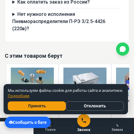
Как оплатить заказ из России?
Нет нужного исполнения
Пневмораспределители П-РЭ 3/2.5-4426
(220в)?
С этим товаром берут
Мы используем файлы cookie для работы сайта и аналитики.
Подробнее
Панель масленого
Пневмоклапаны
Пневмокла
Принять
Отклонить
тумана П-МТМ
обратные ПО
200 ₽
40 526 ₽
от 150 ₽
☰
⌕
✎
Каталог
Поиск
Звонок
Заявка