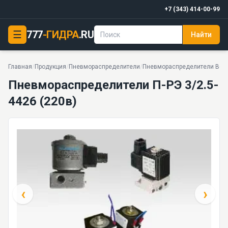
+7 (343) 414-00-99
☰
777
-ГИДРА
.RU
Найти
Пневмораспределители П-РЭ 3/2.5-4426 (220в)
1 МПа · 0,16 м3/ч · 0,5 кг · 38 моделей серии
Главная
/
Продукция
/
Пневмораспределители
/
Пневмораспределители В64, 
Пневмораспределители П-РЭ 3/2.5-
4426 (220в)
‹
›