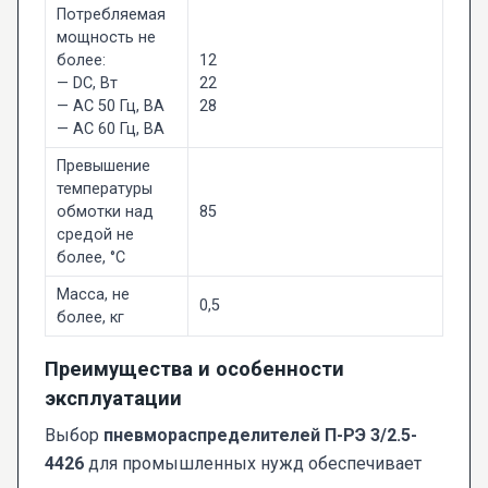
Потребляемая
мощность не
более:
12
— DC, Вт
22
— AC 50 Гц, ВА
28
— AC 60 Гц, ВА
Превышение
температуры
обмотки над
85
средой не
более, °C
Масса, не
0,5
более, кг
Преимущества и особенности
эксплуатации
Выбор
пневмораспределителей П-РЭ 3/2.5-
4426
для промышленных нужд обеспечивает