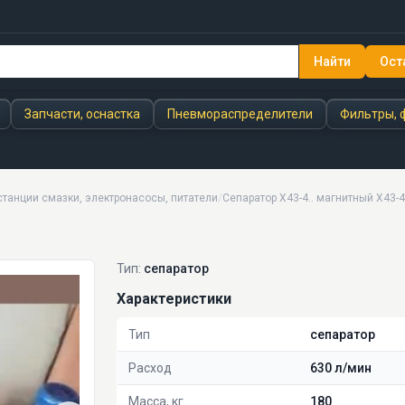
Найти
Ост
Запчасти, оснастка
Пневмораспределители
Фильтры, 
танции смазки, электронасосы, питатели
/
Сепаратор Х43-4.. магнитный Х43-4
Тип:
сепаратор
Характеристики
Тип
сепаратор
Расход
630 л/мин
Масса, кг
180