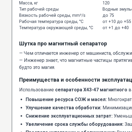
Масса, кг
120
Тип рабочей среды
Водные эмульс
Вязкость рабочей среды, mm²/s
до 75
Рабочая температура среды, °С
от +10 до +55
Температура окружающей среды, °С
от +1 до +40
Шутка про магнитный сепаратор
— Чем отличается инженер от машиниста, обслуж
— Инженер знает, что магнитные частицы притягив
будто это магия.
Преимущества и особенности эксплуата
Использование
сепаратора Х43-47 магнитного
в
Повышение ресурса СОЖ и масел:
Многократн
Улучшение качества обработки:
Минимизация 
Снижение эксплуатационных затрат:
Уменьше
Увеличение срока службы оборудования:
Защ