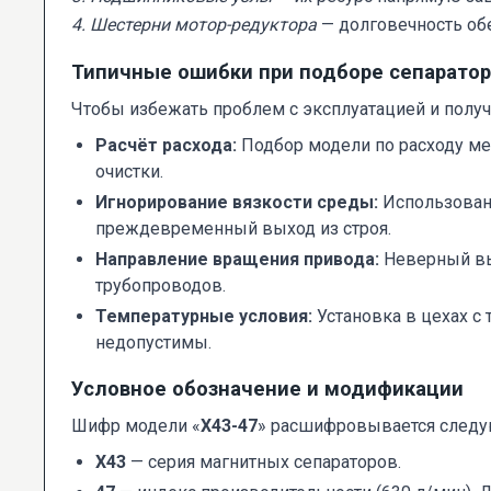
4. Шестерни мотор-редуктора
— долговечность об
Типичные ошибки при подборе сепаратор
Чтобы избежать проблем с эксплуатацией и полу
Расчёт расхода:
Подбор модели по расходу ме
очистки.
Игнорирование вязкости среды:
Использовани
преждевременный выход из строя.
Направление вращения привода:
Неверный вы
трубопроводов.
Температурные условия:
Установка в цехах с 
недопустимы.
Условное обозначение и модификации
Шифр модели «
Х43-47
» расшифровывается след
Х43
— серия магнитных сепараторов.