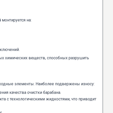
й
монтируется на:
включений.
ных химических веществ, способных разрушить
ходные элементы. Наиболее подвержены износу:
ния качества очистки барабана.
акта с технологическими жидкостями, что приводит
ы.