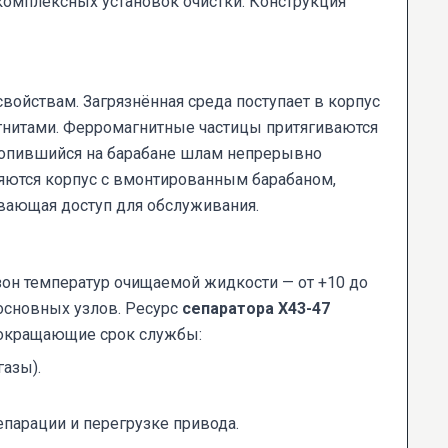
комплексных установок очистки. Конструкция
войствам. Загрязнённая среда поступает в корпус
гнитами. Ферромагнитные частицы притягиваются
акопившийся на барабане шлам непрерывно
яются корпус с вмонтированным барабаном,
ивающая доступ для обслуживания.
зон температур очищаемой жидкости — от +10 до
 основных узлов. Ресурс
сепаратора Х43-47
сокращающие срок службы:
азы).
епарации и перегрузке привода.