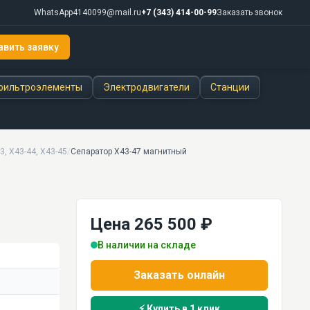
WhatsApp
4140099@mail.ru
+7 (343) 414-00-99
Заказать звонок
авить заявку
фильтроэлементы
Электродвигатели
Станции
3, Х43-44, Х43-45
/
Сепаратор Х43-47 магнитный
Цена 265 500 ₽
В наличии на складе
Заказать онлайн
⚡ Купить в 1 клик