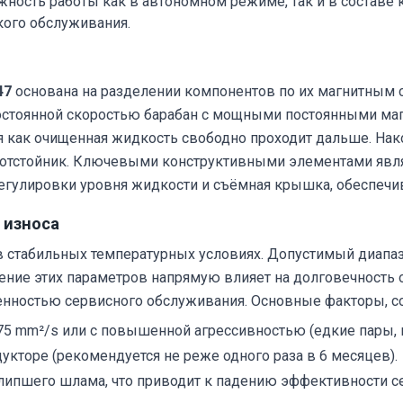
ность работы как в автономном режиме, так и в составе 
кого обслуживания.
47
основана на разделении компонентов по их магнитным с
постоянной скоростью барабан с мощными постоянными ма
емя как очищенная жидкость свободно проходит дальше. Н
в отстойник. Ключевыми конструктивными элементами явл
регулировки уровня жидкости и съёмная крышка, обеспеч
 износа
 в стабильных температурных условиях. Допустимый диапа
людение этих параметров напрямую влияет на долговечность
енностью сервисного обслуживания. Основные факторы, 
5 mm²/s или с повышенной агрессивностью (едкие пары, г
кторе (рекомендуется не реже одного раза в 6 месяцев).
алипшего шлама, что приводит к падению эффективности с