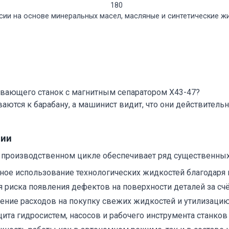
180
ии на основе минеральных масел, масляные и синтетические ж
ивающего станок с магнитным сепаратором Х43-47?
аются к барабану, а машинист видит, что они действительн
ции
 производственном цикле обеспечивает ряд существенных
ое использование технологических жидкостей благодаря и
риска появления дефектов на поверхности деталей за счё
ние расходов на покупку свежих жидкостей и утилизацию
ита гидросистем, насосов и рабочего инструмента станков 