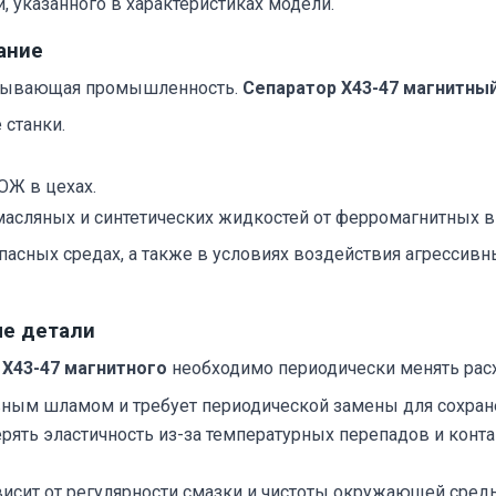
 указанного в характеристиках модели.
ание
атывающая промышленность.
Сепаратор Х43-47 магнитны
станки.
ОЖ в цехах.
а масляных и синтетических жидкостей от ферромагнитных 
асных средах, а также в условиях воздействия агрессив
ые детали
 Х43-47 магнитного
необходимо периодически менять рас
вным шламом и требует периодической замены для сохране
ерять эластичность из-за температурных перепадов и конт
исит от регулярности смазки и чистоты окружающей сред