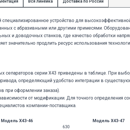
ментация
Вся линейка
Доставка по России
й специализированное устройство для высокоэффективно
шанных с абразивными или другими примесями. Оборудова
ых и доводочных станков, где качество обработки напря
яет значительно продлить ресурс использования технологи
х сепараторов серии Х43 приведены в таблице. При выб
 привода, определяющий удобство интеграции в существую
ов при оформлении заказа).
зависимости от модификации. Для точного определения с
пециалистов компании-поставщика.
Модель Х43-46
Модель Х43-47
630