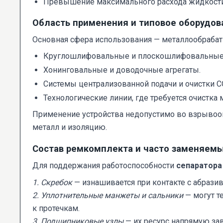
Превышение максимального расхода жидкости,
Область применения и типовое оборудов
Основная сфера использования — металлообраб
Круглошлифовальные и плоскошлифовальные 
Хонинговальные и доводочные агрегаты.
Системы централизованной подачи и очистки С
Технологические линии, где требуется очистк
Применение устройства недопустимо во взрывооп
металл и изоляцию.
Состав ремкомплекта и часто заменяем
Для поддержания работоспособности
сепаратора
1. Скребок
— изнашивается при контакте с абрази
2. Уплотнительные манжеты и сальники
— могут т
к протечкам.
3. Подшипниковые узлы
— их ресурс напрямую зав