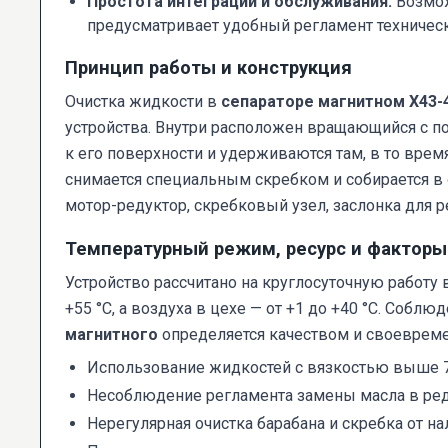
Простота интеграции и обслуживания:
Возмож
предусматривает удобный регламент техничес
Принцип работы и конструкция
Очистка жидкости в
сепараторе магнитном Х43-
устройства. Внутри расположен вращающийся с 
к его поверхности и удерживаются там, в то вр
снимается специальным скребком и собирается 
мотор-редуктор, скребковый узел, заслонка для 
Температурный режим, ресурс и факторы
Устройство рассчитано на круглосуточную работу
+55 °C, а воздуха в цехе — от +1 до +40 °C. Соб
магнитного
определяется качеством и своеврем
Использование жидкостей с вязкостью выше 7
Несоблюдение регламента замены масла в реду
Нерегулярная очистка барабана и скребка от н