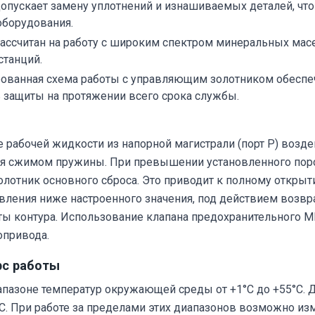
опускает замену уплотнений и изнашиваемых деталей, что
оборудования.
ассчитан на работу с широким спектром минеральных масел
танций.
ванная схема работы с управляющим золотником обеспе
 защиты на протяжении всего срока службы.
е рабочей жидкости из напорной магистрали (порт Р) возд
ся сжимом пружины. При превышении установленного порог
олотник основного сброса. Это приводит к полному открыт
давления ниже настроенного значения, под действием возв
ы контура. Использование клапана предохранительного М
опривода.
рс работы
апазоне температур окружающей среды от +1°C до +55°C. 
0°C. При работе за пределами этих диапазонов возможно и