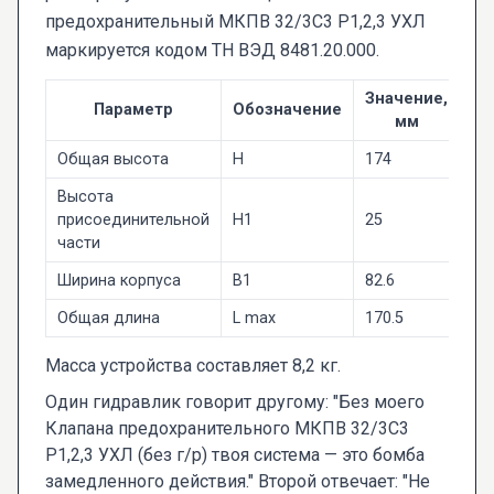
предохранительный МКПВ 32/3С3 Р1,2,3 УХЛ
маркируется кодом ТН ВЭД 8481.20.000.
Значение,
Параметр
Обозначение
мм
Общая высота
H
174
Высота
присоединительной
H1
25
части
Ширина корпуса
B1
82.6
Общая длина
L max
170.5
Масса устройства составляет 8,2 кг.
Один гидравлик говорит другому: "Без моего
Клапана предохранительного МКПВ 32/3С3
Р1,2,3 УХЛ (без г/р) твоя система — это бомба
замедленного действия." Второй отвечает: "Не