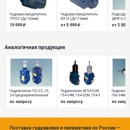
Гидрораспределитель
Гидрораспределитель
Гидродрос
1Р323 (Ду=32мм)
ВХ16 (Ду=16мм)
ДКМ 6/3, 
19 999 ₽
от 5 999 ₽
от 3 000 
Аналогичная продукция
Гидроклапан Г52-22, 23,
Гидроклапан АГ54-32М,
Гидроклап
24 предохранительный
Г54-34М, Г54-32М, Г54-34,
Г66-34М, Г6
Г54-35 давления
Г66-35 да
по запросу
по запросу
по запро
Поставка гидравлики и пневматики по России —