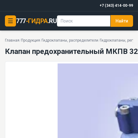
+7 (343) 414-00-99
☰
777
-ГИДРА
.RU
Найти
Клапан предохранительный МКПВ 32/3С3 Р1,2,3 УХЛ (б
20 МПа · 320л/мин · 5,65 кг · 20 моделей серии
Главная
/
Продукция
/
Гидроклапаны, распределители
/
Гидроклапаны, регул
Клапан предохранительный МКПВ 32/3