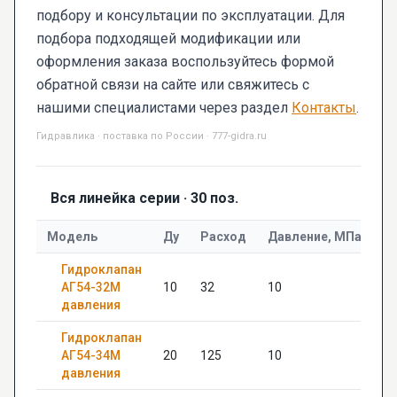
подбору и консультации по эксплуатации. Для
подбора подходящей модификации или
оформления заказа воспользуйтесь формой
обратной связи на сайте или свяжитесь с
нашими специалистами через раздел
Контакты
.
Гидравлика · поставка по России · 777-gidra.ru
Вся линейка серии · 30 поз.
Модель
Ду
Расход
Давление, МПа
Р
Гидроклапан
АГ54-32М
10
32
10
20
давления
Гидроклапан
АГ54-34М
20
125
10
22
давления