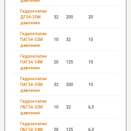
давления
Гидроклапан
ДГ54-35М
32
200
20
11
давления
Гидроклапан
ПАГ54-32М
10
32
10
20
давления
Гидроклапан
ПАГ54-34М
20
125
10
22
давления
Гидроклапан
ПАГ54-35М
32
200
10
18
давления
Гидроклапан
ПБГ54-32М
10
32
6,3
20
давления
Гидроклапан
ПБГ54-34М
20
125
6,3
22