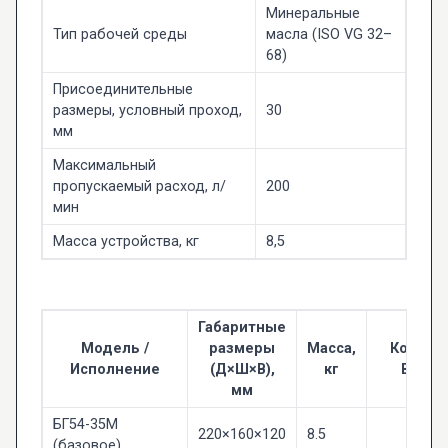
Минеральные
Тип рабочей среды
масла (ISO VG 32–
68)
Присоединительные
размеры, условный проход,
30
мм
Максимальный
пропускаемый расход, л/
200
мин
Масса устройства, кг
8,5
Габаритные
Модель /
размеры
Масса,
Код ТН
Исполнение
(Д×Ш×В),
кг
ВЭД
мм
БГ54-35М
220×160×120
8.5
(базовое)