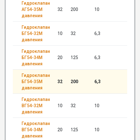
Гидроклапан
АГ54-35М
32
200
10
—
давления
Гидроклапан
БГ54-32М
10
32
6,3
20
давления
Гидроклапан
БГ54-34М
20
125
6,3
22
давления
Гидроклапан
БГ54-35М
32
200
6,3
—
давления
Гидроклапан
ВГ54-32М
10
32
10
20
давления
Гидроклапан
ВГ54-34М
20
125
10
22
давления