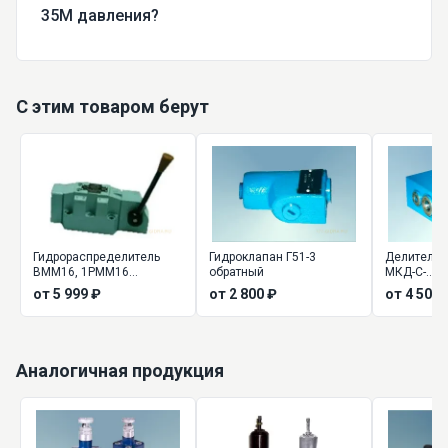
35М давления?
С этим товаром берут
Гидрораспределитель
Гидроклапан Г51-3
Делители п
ВММ16, 1РММ16
обратный
МКД-С-...
(Ду=16мм) ручной
от 5 999 ₽
от 2 800 ₽
от 4 500 
Аналогичная продукция