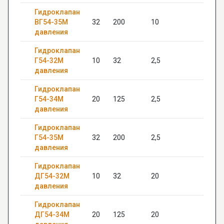
Гидроклапан
ВГ54-35М
32
200
10
—
давления
Гидроклапан
Г54-32М
10
32
2,5
20
давления
Гидроклапан
Г54-34М
20
125
2,5
22
давления
Гидроклапан
Г54-35М
32
200
2,5
12
давления
Гидроклапан
ДГ54-32М
10
32
20
20
давления
Гидроклапан
ДГ54-34М
20
125
20
24