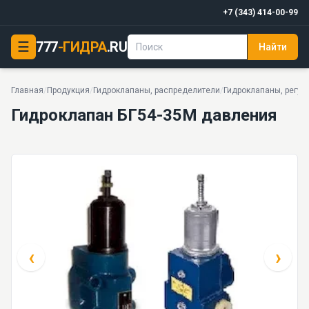
+7 (343) 414-00-99
☰
777
-ГИДРА
.RU
Найти
Гидроклапан БГ54-35М давления
PDF
6,3 МПа · 200 · 8.5 кг · 30 моделей серии
Главная
/
Продукция
/
Гидроклапаны, распределители
/
Гидроклапаны, регул
Гидроклапан БГ54-35М давления
‹
›