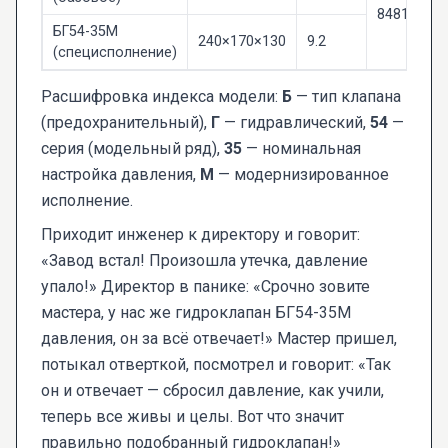
8481.20.00
БГ54-35М
240×170×130
9.2
(специсполнение)
Расшифровка индекса модели:
Б
— тип клапана
(предохранительный),
Г
— гидравлический,
54
—
серия (модельный ряд),
35
— номинальная
настройка давления,
М
— модернизированное
исполнение.
Приходит инженер к директору и говорит:
«Завод встал! Произошла утечка, давление
упало!» Директор в панике: «Срочно зовите
мастера, у нас же гидроклапан БГ54-35М
давления, он за всё отвечает!» Мастер пришел,
потыкал отверткой, посмотрел и говорит: «Так
он и отвечает — сбросил давление, как учили,
теперь все живы и целы. Вот что значит
правильно подобранный гидроклапан!»