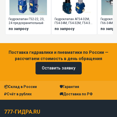
Гидроклапан Г52-22, 23,
Гидроклапан АГ54-32М,
Гидроклап
24 предохранительный
Г54-34М, Г54-32М, Г54-34,
Г66-34М, Г6
Г54-35 давления
Г66-35 да
по запросу
по запросу
по запро
Поставка гидравлики и пневматики по России —
рассчитаем стоимость в день обращения
Оставить заявку
📦
Склад в России
🛡
Гарантия
₽
Счёт в рублях
🚚
Доставка по РФ
777-ГИДРА.RU