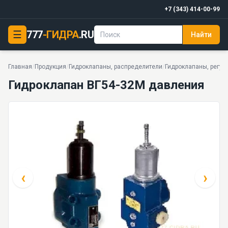
+7 (343) 414-00-99
☰
777
-ГИДРА
.RU
Найти
Гидроклапан ВГ54-32М давления
10 МПа · 32 · 2,3 кг · 30 моделей серии
Главная
/
Продукция
/
Гидроклапаны, распределители
/
Гидроклапаны, регул
Гидроклапан ВГ54-32М давления
‹
›