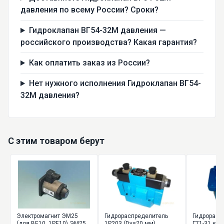
давления по всему России? Сроки?
Гидроклапан ВГ54-32М давления —
российского производства? Какая гарантия?
Как оплатить заказ из России?
Нет нужного исполнения Гидроклапан ВГ54-
32М давления?
С этим товаром берут
Электромагнит ЭМ25
Гидрораспределитель
Гидрорасп
(для ВЕ10, 1РЕ10) ЭМ25-
1Р203 (Dy=20 мм)
Г71-31 кр