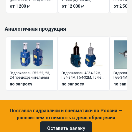
70412, ЭМ25-72412
от 1 200 ₽
от 12 000 ₽
от 2 500 
Аналогичная продукция
Гидроклапан Г52-22, 23,
Гидроклапан АГ54-32М,
Гидроклап
24 предохранительный
Г54-34М, Г54-32М, Г54-34,
Г66-34М, Г6
Г54-35 давления
Г66-35 да
по запросу
по запросу
по запро
Поставка гидравлики и пневматики по России —
рассчитаем стоимость в день обращения
Оставить заявку