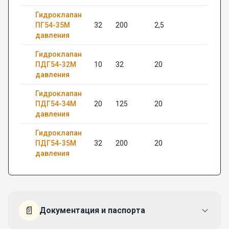
Гидроклапан
ПГ54-35М
32
200
2,5
—
давления
Гидроклапан
ПДГ54-32М
10
32
20
20
давления
Гидроклапан
ПДГ54-34М
20
125
20
24
давления
Гидроклапан
ПДГ54-35М
32
200
20
—
давления
📄
Документация и паспорта