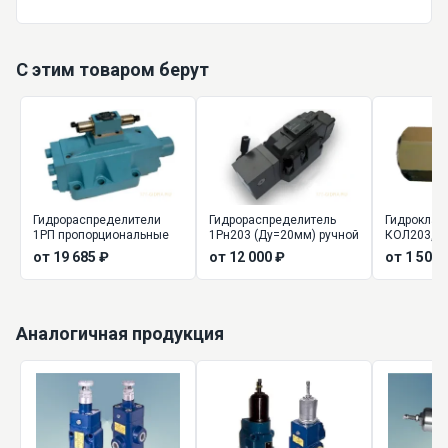
С этим товаром берут
Гидрораспределители
Гидрораспределитель
Гидроклап
1РП пропорциональные
1Рн203 (Ду=20мм) ручной
КОЛ203, К
обратные
от 19 685 ₽
от 12 000 ₽
от 1 500 
Аналогичная продукция