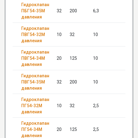
Гидроклапан
ПБГ54-35М
32
200
6,3
12
давления
Гидроклапан
ПВГ54-32М
10
32
10
20
давления
Гидроклапан
ПВГ54-34М
20
125
10
22
давления
Гидроклапан
ПВГ54-35М
32
200
10
—
давления
Гидроклапан
ПГ54-32М
10
32
2,5
20
давления
Гидроклапан
ПГ54-34М
20
125
2,5
22
давления