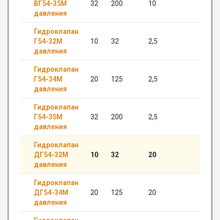
ВГ54-35М
32
200
10
—
давления
Гидроклапан
Г54-32М
10
32
2,5
20
давления
Гидроклапан
Г54-34М
20
125
2,5
22
давления
Гидроклапан
Г54-35М
32
200
2,5
12
давления
Гидроклапан
ДГ54-32М
10
32
20
20
давления
Гидроклапан
ДГ54-34М
20
125
20
24
давления