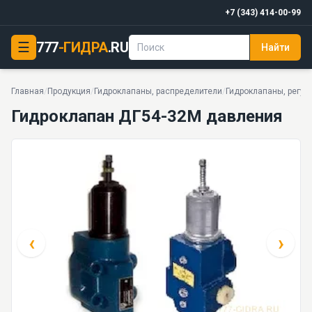
+7 (343) 414-00-99
☰
777
-ГИДРА
.RU
Найти
Гидроклапан ДГ54-32М давления
PDF
20 МПа · 32 · 2,3 кг · 30 моделей серии
Главная
/
Продукция
/
Гидроклапаны, распределители
/
Гидроклапаны, регул
Гидроклапан ДГ54-32М давления
‹
›