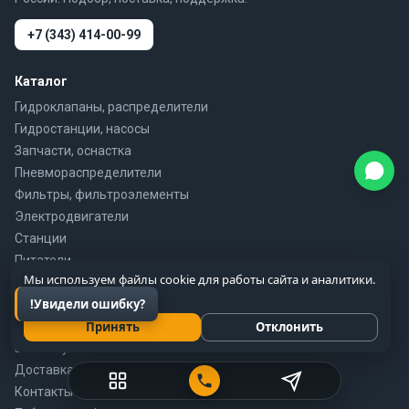
+7 (343) 414-00-99
Каталог
Гидроклапаны, распределители
Гидростанции, насосы
Запчасти, оснастка
Пневмораспределители
Фильтры, фильтроэлементы
Электродвигатели
Станции
Питатели
Мы используем файлы cookie для работы сайта и аналитики.
Подробнее
Информация
Принять
Отклонить
Продукция
Заказ-Купить
Доставка
Контакты