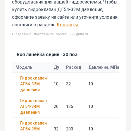
оборудования для вашей гидросистемы. Чтобы
купить гидроклапан ДГ54-32М давления,
оформите заявку на сайте или уточните условия
поставки в разделе
Контакты
.
Гидравлика · поставка по России · 777-gidra.ru
Вся линейка серии · 30 поз.
Модель
Ду
Расход
Давление, МПа
Р
Гидроклапан
АГ54-32М
10
32
10
20
давления
Гидроклапан
АГ54-34М
20
125
10
22
давления
Гидроклапан
АГ54-35М
32
200
10
—