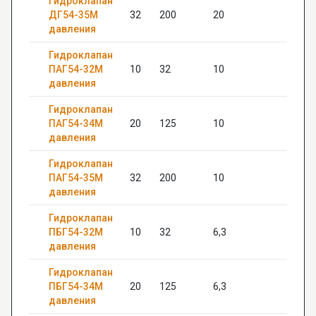
Гидроклапан
ДГ54-35М
32
200
20
11
давления
Гидроклапан
ПАГ54-32М
10
32
10
20
давления
Гидроклапан
ПАГ54-34М
20
125
10
22
давления
Гидроклапан
ПАГ54-35М
32
200
10
18
давления
Гидроклапан
ПБГ54-32М
10
32
6,3
20
давления
Гидроклапан
ПБГ54-34М
20
125
6,3
22
давления