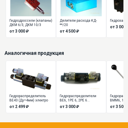
Гидродроссели (клапаны)
Делители расхода КД-
Гидрозамок
ДКМ 6/3, ДКМ 10/3
**/20
от 3 000 
от 3 000 ₽
от 4 500 ₽
Аналогичная продукция
Гидрораспределитель
Гидрораспределители
Гидрорасп
ВЕ43 (Ду=4мм) электро
ВЕ6, 1РЕ 6, 2РЕ 6
ВММ6, 1РМ
(Ду=6мм) золотниковые
управлени
от 2 499 ₽
от 3 000 ₽
от 3 500 