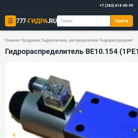
+7 (343) 414-00-99
☰
777
-ГИДРА
.RU
Найти
Гидрораспределитель ВЕ10.154 (1РЕ10.154, ПЕ10.154)
32 МПа · 100 л/мин. · 6,5 кг · 19 моделей серии
Главная
/
Продукция
/
Гидроклапаны, распределители
/
Гидрораспределител
Гидрораспределитель ВЕ10.154 (1РЕ1
‹