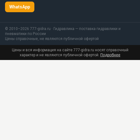
WhatsApp
© 2010–2026 777-gidra.ru · Гидравлика — поставка гидравлики и
пневматики по России
Цены справочные, не являются публичной офертой
Цены и вся информация на сайте 777-gidra.ru носят справочный
характер и не являются публичной офертой.
Подробнее