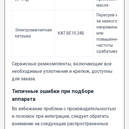
масле.
Перегрев из-
за низкого
напряжения
Электромагнитная
КАТ.ВЕ10.24В
или
катушка
повышенной
частоты
срабатываний.
Сервисные ремкомплекты, включающие все
необходимые уплотнения и крепеж, доступны
для заказа.
Типичные ошибки при подборе
аппарата
Во избежание проблем с производительностью
и поломок при интеграции, следует обратить
внимание на следующие распространенные