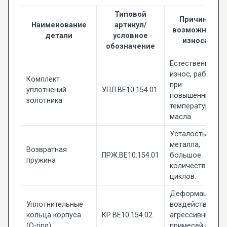
Типовой
Причина
Наименование
артикул/
возможного
детали
условное
износа
обозначение
Естественный
износ, работа
Комплект
при
уплотнений
УПЛ.ВЕ10.154.01
повышенных
золотника
температурах
масла.
Усталость
металла,
Возвратная
ПРЖ.ВЕ10.154.01
большое
пружина
количество
циклов.
Деформация,
Уплотнительные
воздействие
кольца корпуса
КР.ВЕ10.154.02
агрессивных
(O-ring)
примесей в