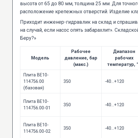
высота от 65 до 80 мм, толщина 25 мм. Для точн
расположение крепежных отверстий. Изделие клас
Приходит инженер-гидравлик на склад и спрашива
на случай, если насос опять забарахлит». Складско
Беру?»
Рабочее
Диапазон
Модель
давление, бар
рабочих
(макс.)
температур, 
Плита ВЕ10-
114756.00
350
-40…+120
(базовая)
Плита ВЕ10-
350
-40…+120
114756.00-01
Плита ВЕ10-
350
-40…+120
114756.00-02