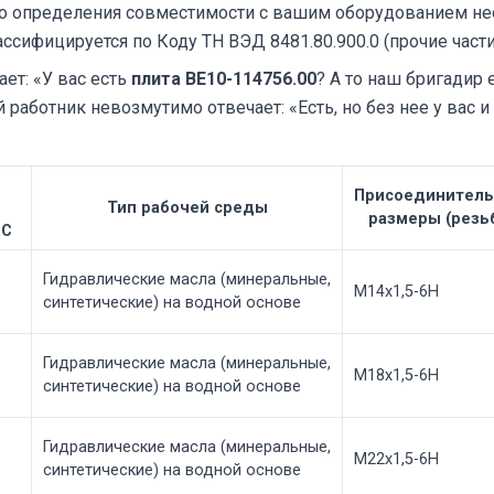
ого определения совместимости с вашим оборудованием нео
сифицируется по Коду ТН ВЭД 8481.80.900.0 (прочие част
ет: «У вас есть
плита ВЕ10-114756.00
? А то наш бригадир е
й работник невозмутимо отвечает: «Есть, но без нее у вас и
Присоединител
Тип рабочей среды
размеры (резь
°C
Гидравлические масла (минеральные,
М14x1,5-6H
синтетические) на водной основе
Гидравлические масла (минеральные,
М18x1,5-6H
синтетические) на водной основе
Гидравлические масла (минеральные,
М22x1,5-6H
синтетические) на водной основе