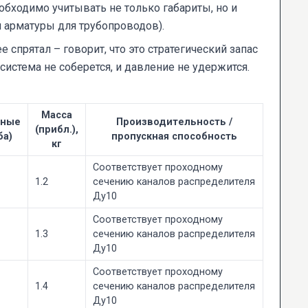
бходимо учитывать не только габариты, но и
и арматуры для трубопроводов).
е спрятал – говорит, что это стратегический запас
 система не соберется, и давление не удержится.
Масса
ьные
Производительность /
(прибл.),
ба)
пропускная способность
кг
Соответствует проходному
1.2
сечению каналов распределителя
Ду10
Соответствует проходному
1.3
сечению каналов распределителя
Ду10
Соответствует проходному
1.4
сечению каналов распределителя
Ду10