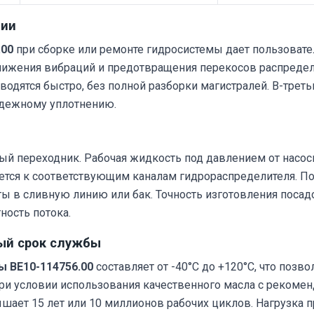
ции
.00
при сборке или ремонте гидросистемы дает пользовате
снижения вибраций и предотвращения перекосов распредел
одятся быстро, без полной разборки магистралей. В-треть
адежному уплотнению.
ый переходник. Рабочая жидкость под давлением от насос
яется к соответствующим каналам гидрораспределителя. П
ы в сливную линию или бак. Точность изготовления посад
ность потока.
ый срок службы
ы ВЕ10-114756.00
составляет от -40°C до +120°C, что позв
при условии использования качественного масла с рекоме
ет 15 лет или 10 миллионов рабочих циклов. Нагрузка пр