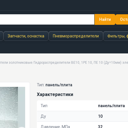
Найти
Ост
Запчасти, оснастка
Пневмораспределители
Фильтры, 
тели золотниковые
/
Гидрораспределители ВЕ10, 1РЕ 10, ПЕ 10 (Ду=10мм) эл
Тип:
панель/плита
Характеристики
Тип
панель/плита
Ду
10
Давление, МПа
32