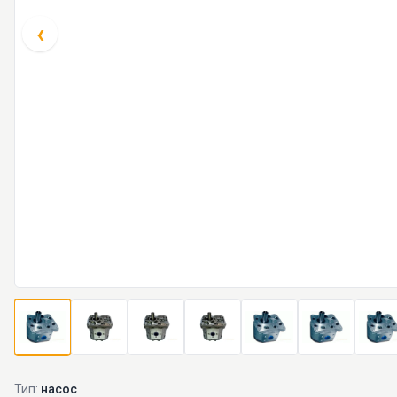
‹
Тип:
насос