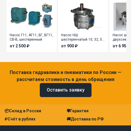
Насос Г11, АГ11, БГ, ВГ11,
Насос НШ
Насос шес
СВ-В, шестеренный
шестеренчатый 10, 32, 50,
двухсекц
100, 250 (шестеренный)
(сдвоенный
от 2 500 ₽
от 900 ₽
от 6 955 
Поставка гидравлики и пневматики по России —
рассчитаем стоимость в день обращения
Оставить заявку
📦
Склад в России
🛡
Гарантия
₽
Счёт в рублях
🚚
Доставка по РФ