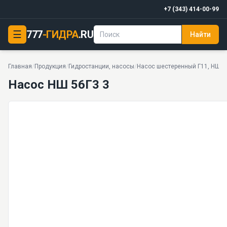
+7 (343) 414-00-99
☰
777
-ГИДРА
.RU
Найти
Насос НШ 56Г3 3
16 МПа · 33 моделей серии
Главная
/
Продукция
/
Гидростанции, насосы
/
Насос шестеренный Г11, НШ, 
Насос НШ 56Г3 3