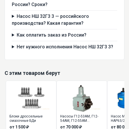
России? Сроки?
Насос НШ 32Г3 3 — российского
производства? Какая гарантия?
Как оплатить заказ из России?
Нет нужного исполнения Насос НШ 32Г3 3?
С этим товаром берут
Блоки дроссельные
Насосы Г12-53АМ, Г12-
Насос МНА
смазочные БДи
54АМ, Г12-55АМ
НАР63/200
пластинчатые
НА4М63/20
от 1 500 ₽
от 70 000 ₽
от 80 000