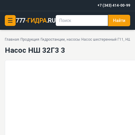
+7 (343) 414-00-99
☰
777
-ГИДРА
.RU
Найти
Насос НШ 32Г3 3
16 МПа · 33 моделей серии
Главная
/
Продукция
/
Гидростанции, насосы
/
Насос шестеренный Г11, НШ, 
Насос НШ 32Г3 3