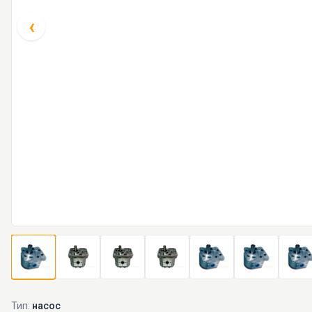
‹
Тип:
насос