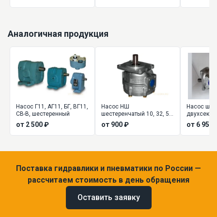
регулируемые
Аналогичная продукция
Насос Г11, АГ11, БГ, ВГ11,
Насос НШ
Насос шес
СВ-В, шестеренный
шестеренчатый 10, 32, 50,
двухсекц
100, 250 (шестеренный)
(сдвоенный
от 2 500 ₽
от 900 ₽
от 6 955 
Поставка гидравлики и пневматики по России —
рассчитаем стоимость в день обращения
Оставить заявку