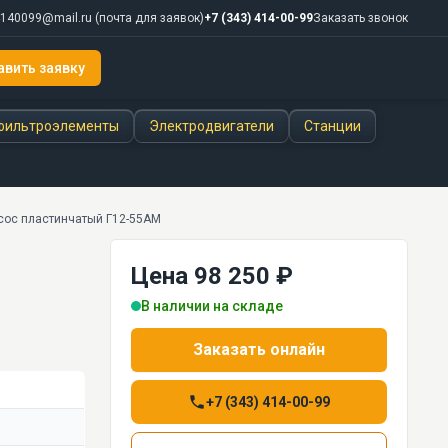
140099@mail.ru
(почта для заявок)
+7 (343) 414-00-99
Заказать звонок
авить заявку
ты
+7 (343) 414-00-99
фильтроэлементы
Электродвигатели
Станции
сос пластинчатый Г12-55АМ
Цена 98 250 ₽
В наличии на складе
Заказать онлайн
+7 (343) 414-00-99