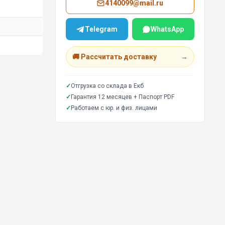
4140099@mail.ru
Telegram
WhatsApp
🚚 Рассчитать доставку
→
✓
Отгрузка со склада в Екб
✓
Гарантия 12 месяцев + Паспорт PDF
✓
Работаем с юр. и физ. лицами