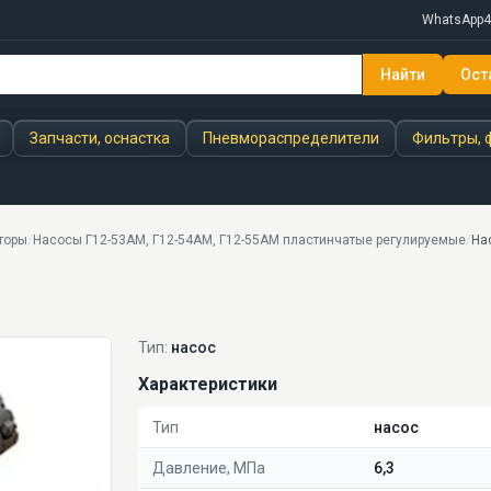
WhatsApp
4
Найти
Ост
Скачать докумен
Запчасти, оснастка
Пневмораспределители
Фильтры, 
торы
/
Насосы Г12-53АМ, Г12-54АМ, Г12-55АМ пластинчатые регулируемые
/
На
Тип:
насос
Характеристики
Тип
насос
Давление, МПа
6,3