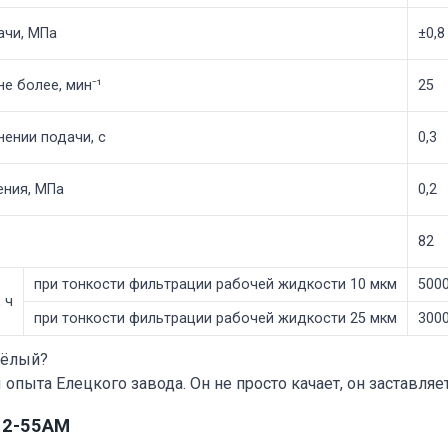
ачи, МПа
±0,8
е более, мин⁻¹
25
ении подачи, с
0,3
ения, МПа
0,2
82
при тонкости фильтрации рабочей жидкости 10 мкм
500
 ч
при тонкости фильтрации рабочей жидкости 25 мкм
300
жёлый?
 опыта Елецкого завода. Он не просто качает, он заставляе
12-55АМ