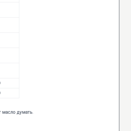
0
0
т масло думать.