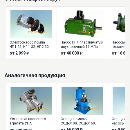
Электронасос помпа
Насос НПл пластинчатый
Насосы Г1
НГ-1-25, НГ-1-32, НГ-2-50
двухпоточный 16 МПа
пластинча
двухпоточ
от 2 999 ₽
от 40 000 ₽
от 16 600
Аналогичная продукция
Установка насосного
Станция смазки
Станция с
агрегата УНА
ССД-0100, ССД-0160,
насосы ру
ССД-0630
для смазк
по запросу
от 65 000 ₽
от 9 500 