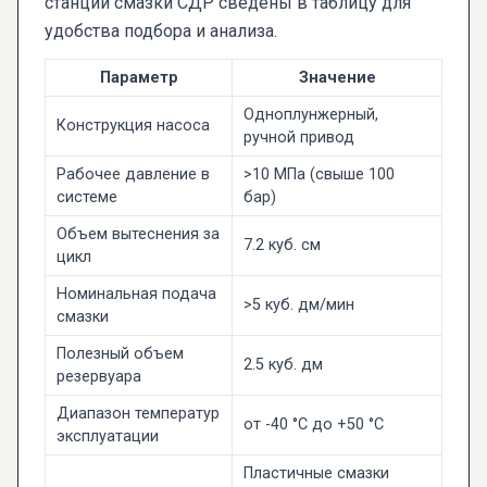
станции смазки СДР сведены в таблицу для
удобства подбора и анализа.
Параметр
Значение
Одноплунжерный,
Конструкция насоса
ручной привод
Рабочее давление в
>10 МПа (свыше 100
системе
бар)
Объем вытеснения за
7.2 куб. см
цикл
Номинальная подача
>5 куб. дм/мин
смазки
Полезный объем
2.5 куб. дм
резервуара
Диапазон температур
от -40 °C до +50 °C
эксплуатации
Пластичные смазки