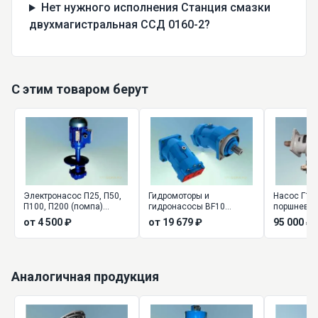
Нет нужного исполнения Станция смазки
двухмагистральная ССД 0160-2?
С этим товаром берут
Электронасос П25, П50,
Гидромоторы и
Насос Г13-
П100, П200 (помпа)
гидронасосы BF10
поршневой
центробежный
(аналог 310 серии)
от 4 500 ₽
от 19 679 ₽
95 000 ₽
вертикальный
Аналогичная продукция