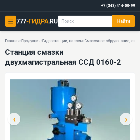
+7 (343) 414-00-99
☰
777
-ГИДРА
.RU
Найти
Станция смазки двухмагистральная ССД 0160-2
20 МПа · 0,16л/мин · 70 кг · 6 моделей серии
Главная
/
Продукция
/
Гидростанции, насосы
/
Смазочное обрудование, стан
Станция смазки
двухмагистральная ССД 0160-2
‹
›