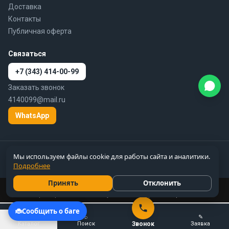
Доставка
Контакты
Публичная оферта
Связаться
+7 (343) 414-00-99
Заказать звонок
4140099@mail.ru
WhatsApp
© 2010–2026 777-gidra.ru · Гидравлика — поставка гидравлики и
Мы используем файлы cookie для работы сайта и аналитики.
пневматики по России
Подробнее
Цены справочные, не являются публичной офертой
Принять
Отклонить
Цены и вся информация на сайте 777-gidra.ru носят справочный
характер и не являются публичной офертой.
Подробнее
☰
⌕
✎
Каталог
Поиск
Звонок
Заявка