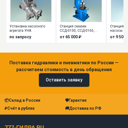
Установка насосного
Станция смазки
Станция с
агрегата УНА
ССД-0100, ССД-0160,
насосы ру
ССД-0630
для смазк
по запросу
от 65 000 ₽
от 9 500 
Поставка гидравлики и пневматики по России —
рассчитаем стоимость в день обращения
Оставить заявку
📦
Склад в России
🛡
Гарантия
₽
Счёт в рублях
🚚
Доставка по РФ
777-ГИДРА.RU