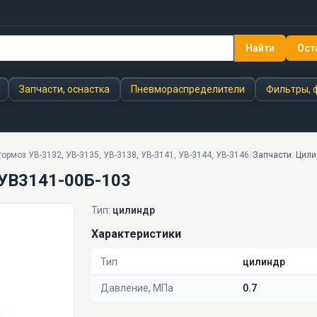
Найти
Ост
Запчасти, оснастка
Пневмораспределители
Фильтры, 
ормоз УВ-3132, УВ-3135, УВ-3138, УВ-3141, УВ-3144, УВ-3146
/
Запчасти: Цил
 УВ3141-00Б-103
Тип:
цилиндр
Характеристики
Тип
цилиндр
Давление, МПа
0.7