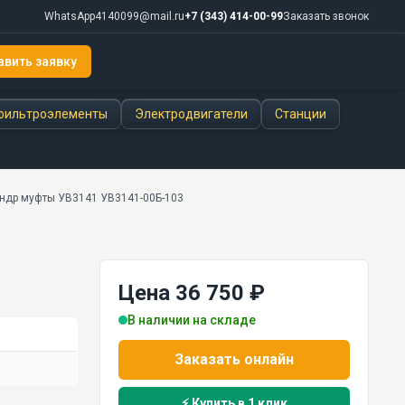
WhatsApp
4140099@mail.ru
+7 (343) 414-00-99
Заказать звонок
авить заявку
фильтроэлементы
Электродвигатели
Станции
индр муфты УВ3141 УВ3141-00Б-103
Цена 36 750 ₽
В наличии на складе
Заказать онлайн
⚡ Купить в 1 клик