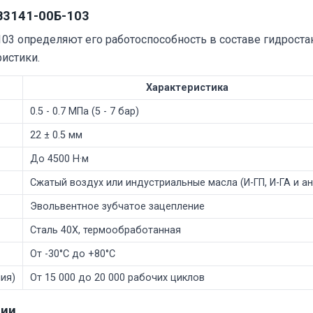
В3141-00Б-103
3 определяют его работоспособность в составе гидростан
истики.
Характеристика
0.5 - 0.7 МПа (5 - 7 бар)
22 ± 0.5 мм
До 4500 Н·м
Сжатый воздух или индустриальные масла (И-ГП, И-ГА и ан
Эвольвентное зубчатое зацепление
Сталь 40Х, термообработанная
От -30°C до +80°C
ия)
От 15 000 до 20 000 рабочих циклов
ции