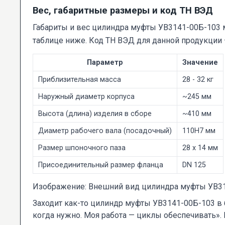
Вес, габаритные размеры и код ТН ВЭД
Габариты и вес цилиндра муфты УВ3141-00Б-103 м
таблице ниже. Код ТН ВЭД для данной продукции 
Параметр
Значение
Приблизительная масса
28 - 32 кг
Наружный диаметр корпуса
~245 мм
Высота (длина) изделия в сборе
~410 мм
Диаметр рабочего вала (посадочный)
110H7 мм
Размер шпоночного паза
28 x 14 мм
Присоединительный размер фланца
DN 125
Изображение: Внешний вид цилиндра муфты УВ31
Заходит как-то цилиндр муфты УВ3141-00Б-103 в ба
когда нужно. Моя работа — циклы обеспечивать».