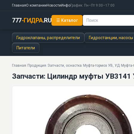
Главная
О компании
Новости
Инфо
График: Пн–Пт 9:00–17:00
777
-ГИДРА
.RU
☰ Каталог
Запчасти: Цилиндр муфты УВ3141 УВ3141-00Б-103
0.7 МПа
Гидроклапаны, распределители
Гидростанции, насосы
Питатели
Главная
/
Продукция
/
Запчасти, оснастка
/
Муфта-тормоз УВ, УД
/
Муфта-т
Запчасти: Цилиндр муфты УВ3141