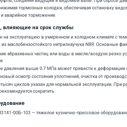
муфты, соединяя ведущий и ведомый валы. При сбросе да
ижимая тормозные колодки, обеспечивая остановку ведомо
 и аварийное торможение.
, влияющие на срок службы
 на эксплуатацию в умеренном и холодном климате с темп
и из маслобензостойкого нитрилкаучука NBR. Основные фа
ие абразивных частиц или воды в масле/воздухе резко ус
и.
давления выше 0.7 МПа может привести к деформации ко
новый осмотр состояния уплотнений, очистка от производс
 тысяч циклов указан для нормальной эксплуатации. При р
екомендуется сократить.
рудование
3141-00Б-103 — тяжелое кузнечно-прессовое оборудование
: