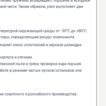
вления, пружины возвращают поршень в исходное
й части. Таким образом, узел выполняет две
ературой окружающей среды от -30°C до +80°C.
кторы, определяющие ресурс компонента:
коряет износ уплотнений и зеркала цилиндра.
рпуса и утечкам.
твенной пыли и грязи, проверка хода поршня.
аботе в режиме частых пусков/остановов или
 советского и российского производства.