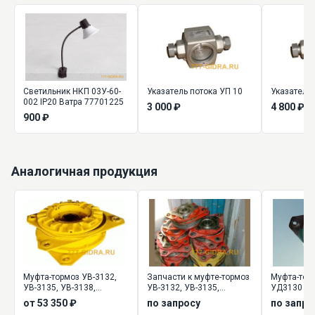
Светильник НКП 03У-60-
Указатель потока УП 10
Указатель 
002 IP20 Ватра 77701225
3 000 ₽
4 800 ₽
900 ₽
Аналогичная продукция
Муфта-тормоз УВ-3132,
Запчасти к муфте-тормоз
Муфта-тор
УВ-3135, УВ-3138,
УВ-3132, УВ-3135,
УД3130 и 
УВ-3141, УВ-3144,
УВ-3138, УВ-3141,
от 53 350 ₽
по запросу
по запро
УВ-3146
УВ-3144, УВ-3146