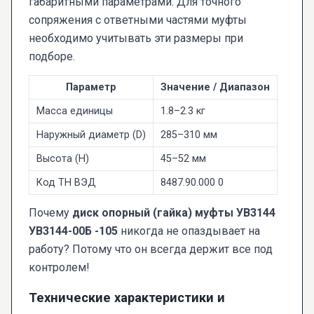
габаритными параметрами. Для точного
сопряжения с ответными частями муфты
необходимо учитывать эти размеры при
подборе.
Параметр
Значение / Диапазон
Масса единицы
1.8–2.3 кг
Наружный диаметр (D)
285–310 мм
Высота (H)
45–52 мм
Код ТН ВЭД
8487.90.000 0
Почему
диск опорный (гайка) муфты УВ3144
УВ3144-00Б -105
никогда не опаздывает на
работу? Потому что он всегда держит все под
контролем!
Технические характеристики и