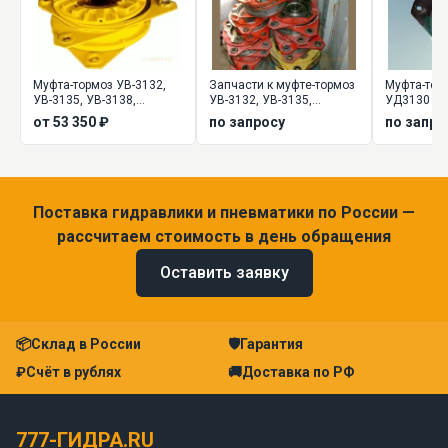
Муфта-тормоз УВ-3132,
Запчасти к муфте-тормоз
Муфта-тор
УВ-3135, УВ-3138,
УВ-3132, УВ-3135,
УД3130 и 
УВ-3141, УВ-3144,
УВ-3138, УВ-3141,
от 53 350 ₽
по запросу
по запро
УВ-3146
УВ-3144, УВ-3146
Поставка гидравлики и пневматики по России —
рассчитаем стоимость в день обращения
Оставить заявку
📦
Склад в России
🛡
Гарантия
₽
Счёт в рублях
🚚
Доставка по РФ
777-ГИДРА.RU