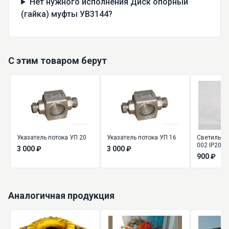
Нет нужного исполнения Диск опорный
(гайка) муфты УВ3144?
С этим товаром берут
Указатель потока УП 20
Указатель потока УП 16
Светильни
002 IP20 В
3 000 ₽
3 000 ₽
900 ₽
Аналогичная продукция