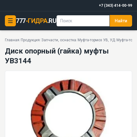
+7 (343) 414-00-99
Диск опорный (гайка) муфты УВ3144
☰
777
-ГИДРА
.RU
Найти
32 МПа
Главная
/
Продукция
/
Запчасти, оснастка
/
Муфта-тормоз УВ, УД
/
Муфта-тормо
Диск опорный (гайка) муфты
УВ3144