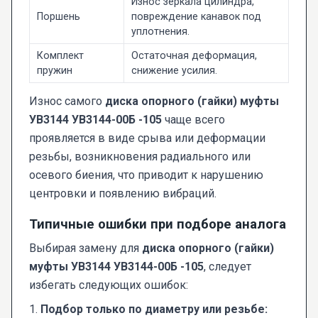
Износ зеркала цилиндра,
Поршень
повреждение канавок под
уплотнения.
Комплект
Остаточная деформация,
пружин
снижение усилия.
Износ самого
диска опорного (гайки) муфты
УВ3144 УВ3144-00Б -105
чаще всего
проявляется в виде срыва или деформации
резьбы, возникновения радиального или
осевого биения, что приводит к нарушению
центровки и появлению вибраций.
Типичные ошибки при подборе аналога
Выбирая замену для
диска опорного (гайки)
муфты УВ3144 УВ3144-00Б -105
, следует
избегать следующих ошибок:
1.
Подбор только по диаметру или резьбе: