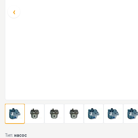
‹
Тип:
насос