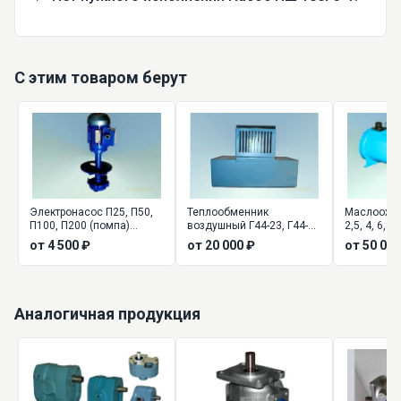
С этим товаром берут
Электронасос П25, П50,
Теплообменник
Маслоохл
П100, П200 (помпа)
воздушный Г44-23, Г44-
2,5, 4, 6,3,
центробежный
24, Г44-25
от 4 500 ₽
от 20 000 ₽
от 50 000
вертикальный
Аналогичная продукция