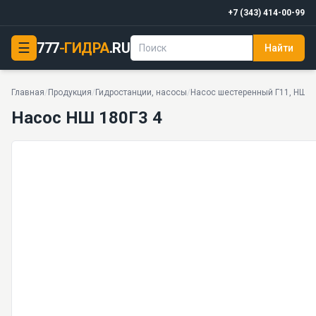
+7 (343) 414-00-99
☰
777
-ГИДРА
.RU
Найти
Насос НШ 180Г3 4
20 МПа · 33 моделей серии
Главная
/
Продукция
/
Гидростанции, насосы
/
Насос шестеренный Г11, НШ, 
Насос НШ 180Г3 4