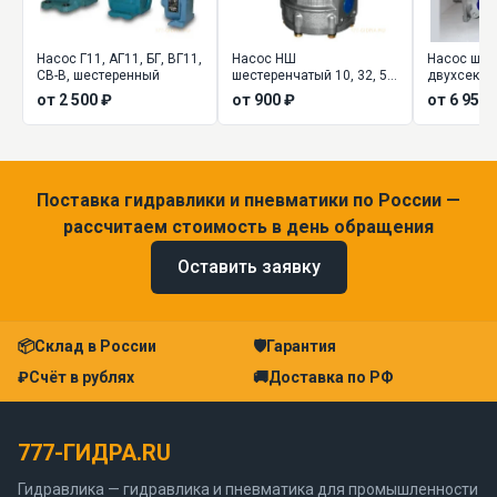
Насос Г11, АГ11, БГ, ВГ11,
Насос НШ
Насос шес
СВ-В, шестеренный
шестеренчатый 10, 32, 50,
двухсекц
100, 250 (шестеренный)
(сдвоенный
от 2 500 ₽
от 900 ₽
от 6 955 
Поставка гидравлики и пневматики по России —
рассчитаем стоимость в день обращения
Оставить заявку
📦
Склад в России
🛡
Гарантия
₽
Счёт в рублях
🚚
Доставка по РФ
777-ГИДРА.RU
Гидравлика — гидравлика и пневматика для промышленности