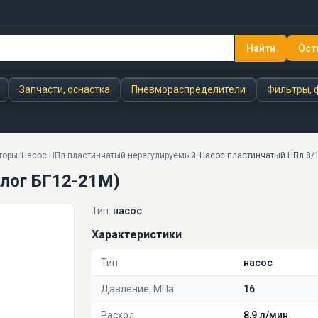
Найти
Ост
Запчасти, оснастка
Пневмораспределители
Фильтры, 
торы
/
Насос НПл пластинчатый нерегулируемый
/
Насос пластинчатый НПл 8/1
алог БГ12-21М)
Тип:
насос
Характеристики
Тип
насос
Давление, МПа
16
Расход
8,9 л/мин.