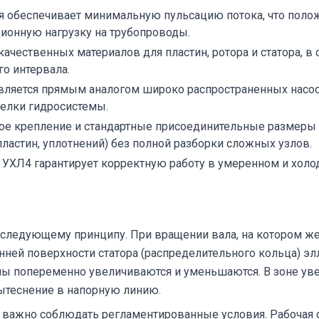
 обеспечивает минимальную пульсацию потока, что полож
ионную нагрузку на трубопроводы.
ачественных материалов для пластин, ротора и статора, в 
о интервала.
вляется прямым аналогом широко распространенных насос
делки гидросистемы.
е крепление и стандартные присоединительные размеры о
астин, уплотнений) без полной разборки сложных узлов.
УХЛ4 гарантирует корректную работу в умеренном и хол
следующему принципу. При вращении вала, на котором же
нней поверхности статора (распределительного кольца) 
мы попеременно увеличиваются и уменьшаются. В зоне ув
вытеснение в напорную линию.
и важно соблюдать регламентированные условия. Рабочая 