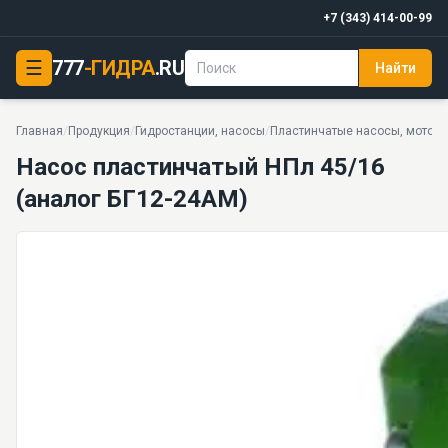
+7 (343) 414-00-99
☰
777
-ГИДРА
.RU
Найти
Насос пластинчатый НПл 45/16 (аналог БГ12-24АМ)
16 МПа · 56,7 л/мин. · 25 кг · 18 моделей серии
Главная
/
Продукция
/
Гидростанции, насосы
/
Пластинчатые насосы, мотор
Насос пластинчатый НПл 45/16
(аналог БГ12-24АМ)