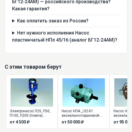
БГ12-24АМ) — российского производства?
Какая гарантия?
Как оплатить заказ из России?
Нет нужного исполнения Насос
пластинчатый НПл 45/16 (аналог БГ12-24АМ)?
С этим товаром берут
Электронасос П25, П50,
Насос НПА _/32-01
Насос НАП
П100, П200 (помпа)
аксиально-поршневой
аксиально
центробежный
нерегулируемый
от 4 500 ₽
от 50 000 ₽
от 95 000
вертикальный