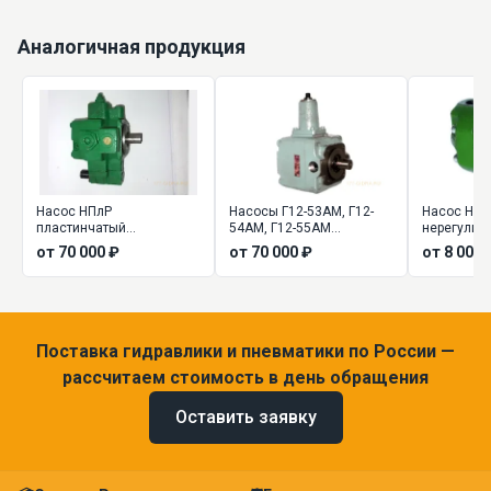
Аналогичная продукция
Насос НПлР
Насосы Г12-53АМ, Г12-
Насос НПл
пластинчатый
54АМ, Г12-55АМ
нерегулир
регулируемый
пластинчатые
от 70 000 ₽
от 70 000 ₽
от 8 000 
регулируемые
Поставка гидравлики и пневматики по России —
рассчитаем стоимость в день обращения
Оставить заявку