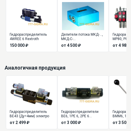
Гидрораспределитель
Делители потока МКД-...,
Гидрорасп
4WREE 6 Rextroth
МКД-С-...
МР80, Р80,
150 000 ₽
от 4 500 ₽
от 4 983 
Аналогичная продукция
Гидрораспределитель
Гидрораспределители
Гидрорасп
ВЕ43 (Ду=4мм) электро
ВЕ6, 1РЕ 6, 2РЕ 6
ВММ6, 1РМ
(Ду=6мм) золотниковые
управлени
от 2 499 ₽
от 3 000 ₽
от 3 500 