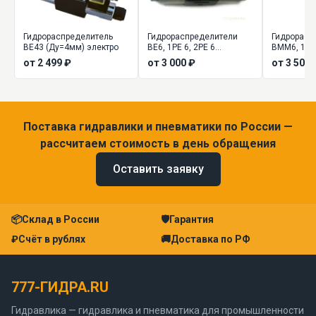
Гидрораспределитель
Гидрораспределители
Гидрорасп
ВЕ43 (Ду=4мм) электро
ВЕ6, 1РЕ 6, 2РЕ 6
ВММ6, 1РМ
(Ду=6мм) золотниковые
управлени
от 2 499 ₽
от 3 000 ₽
от 3 500 
Поставка гидравлики и пневматики по России —
рассчитаем стоимость в день обращения
Оставить заявку
📦
Склад в России
🛡
Гарантия
₽
Счёт в рублях
🚚
Доставка по РФ
777-ГИДРА.RU
Гидравлика — гидравлика и пневматика для промышленности