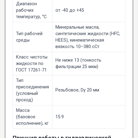
Диапазон
рабочих
от -40 до +45
температур, °C
Минеральные масла,
Тип рабочей
синтетические жидкости (HFC,
среды
HEES), кинематическая
вязкость 10–380 сСт
Класс чистоты
Не ниже 13 (тонкость
жидкости по
фильтрации 25 мкм)
ГОСТ 17261-71
Тип
присоединения
Резьбовое, Dy 20 мм
(условный
проход)
Масса
(базовое
15.9
исполнение), кг
Принцип работы в гидравлической