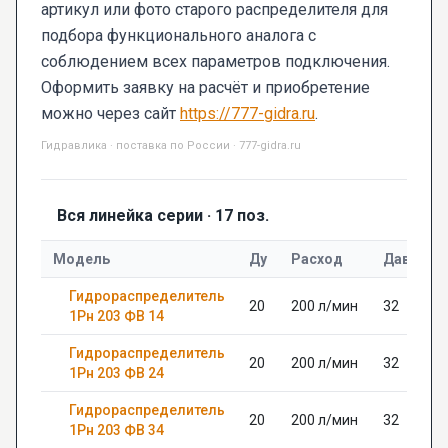
артикул или фото старого распределителя для
подбора функционального аналога с
соблюдением всех параметров подключения.
Оформить заявку на расчёт и приобретение
можно через сайт
https://777-gidra.ru
.
Гидравлика · поставка по России · 777-gidra.ru
Вся линейка серии · 17 поз.
Модель
Ду
Расход
Давлени
Гидрораспределитель
20
200 л/мин
32
1Рн 203 ФВ 14
Гидрораспределитель
20
200 л/мин
32
1Рн 203 ФВ 24
Гидрораспределитель
20
200 л/мин
32
1Рн 203 ФВ 34