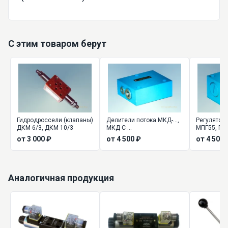
С этим товаром берут
Гидродроссели (клапаны)
Делители потока МКД-...,
Регулятор
ДКМ 6/3, ДКМ 10/3
МКД-С-...
МПГ55, ПГ5
34
от 3 000 ₽
от 4 500 ₽
от 4 500 
Аналогичная продукция