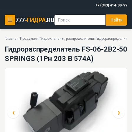
+7 (343) 414-00-99
☰
777
-ГИДРА
.RU
Найти
Гидрораспределитель FS-06-2В2-50 SPRINGS (1Рн 203 В 574А)
PDF
32 МПа · 200 л/мин · 15.9 кг · 17 моделей серии
Главная
/
Продукция
/
Гидроклапаны, распределители
/
Гидрораспределител
Гидрораспределитель FS-06-2В2-50
SPRINGS (1Рн 203 В 574А)
‹
›