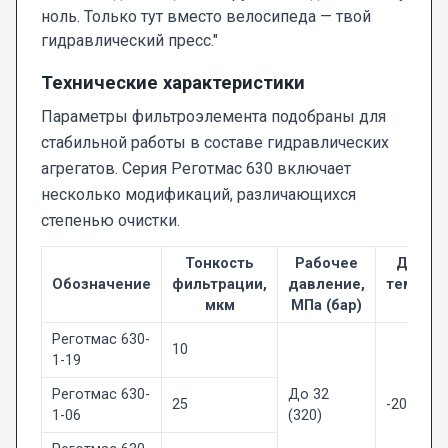
ноль. Только тут вместо велосипеда — твой
гидравлический пресс."
Технические характеристики
Параметры фильтроэлемента подобраны для
стабильной работы в составе гидравлических
агрегатов. Серия Реготмас 630 включает
несколько модификаций, различающихся
степенью очистки.
Тонкость
Рабочее
Диапа
Обозначение
фильтрации,
давление,
темпера
мкм
МПа (бар)
°C
Реготмас 630-
10
1-19
Реготмас 630-
До 32
25
-20 ... +8
1-06
(320)