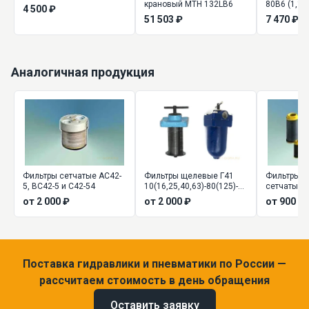
крановый MTH 132LB6
80В6 (1,1*
4 500 ₽
51 503 ₽
7 470 ₽
Аналогичная продукция
Фильтры сетчатые АС42-
Фильтры щелевые Г41
Фильтры 
5, ВС42-5 и С42-54
10(16,25,40,63)-80(125)-1К,
сетчатые 8
2К
160 (80) - 2
от 2 000 ₽
от 2 000 ₽
от 900 ₽
Поставка гидравлики и пневматики по России —
рассчитаем стоимость в день обращения
Оставить заявку