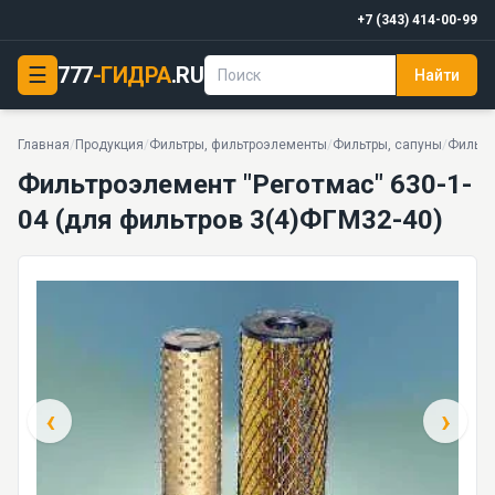
+7 (343) 414-00-99
☰
777
-ГИДРА
.RU
Найти
Фильтроэлемент "Реготмас" 630-1-04 (для фильтров 3(4)ФГМ32-40)
27 моделей серии
Главная
/
Продукция
/
Фильтры, фильтроэлементы
/
Фильтры, сапуны
/
Фильтр
Фильтроэлемент "Реготмас" 630-1-
04 (для фильтров 3(4)ФГМ32-40)
‹
›