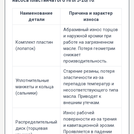
насоса пластинчатого НПл 5-20/16
:
Наименование
Причина и характер
детали
износа
Абразивный износ торцов
и наружной кромки при
Комплект пластин
работе на загрязненном
(лопаток)
масле. Потеря геометрии
снижает
производительность.
Старение резины, потеря
эластичности из-за
Уплотнительные
перепадов температур и
манжеты и кольца
несоответствующего типа
(сальники)
масла. Приводят к
внешним утечкам.
Износ рабочей
поверхности из-за трения
Распределительный
и кавитационной эрозии.
диск (торцевая
Проявляется в падении