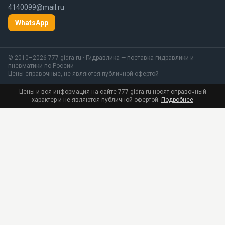
4140099@mail.ru
WhatsApp
© 2010–2026 777-gidra.ru · Гидравлика — поставка гидравлики и
пневматики по России
Цены справочные, не являются публичной офертой
Цены и вся информация на сайте 777-gidra.ru носят справочный
характер и не являются публичной офертой.
Подробнее