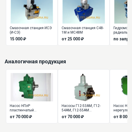
Смазочная станция ИСЭ
Смазочная станция С48-
Гидромото
(И-СЭ)
1М и МС48М
радиально
высокомо
15 000 ₽
от 25 000 ₽
по запро
Аналогичная продукция
Насос НПлР
Насосы Г12-53АМ, Г12-
Насос НПл
пластинчатый
54АМ, Г12-55АМ
нерегулир
регулируемый
пластинчатые
от 70 000 ₽
от 70 000 ₽
от 8 000 
регулируемые