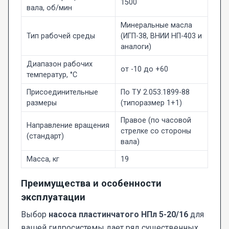
1500
вала, об/мин
Минеральные масла
Тип рабочей среды
(ИГП-38, ВНИИ НП-403 и
аналоги)
Диапазон рабочих
от -10 до +60
температур, °С
Присоединительные
По ТУ 2.053.1899-88
размеры
(типоразмер 1+1)
Правое (по часовой
Направление вращения
стрелке со стороны
(стандарт)
вала)
Масса, кг
19
Преимущества и особенности
эксплуатации
Выбор
насоса пластинчатого НПл 5-20/16
для
вашей гидросистемы дает ряд существенных