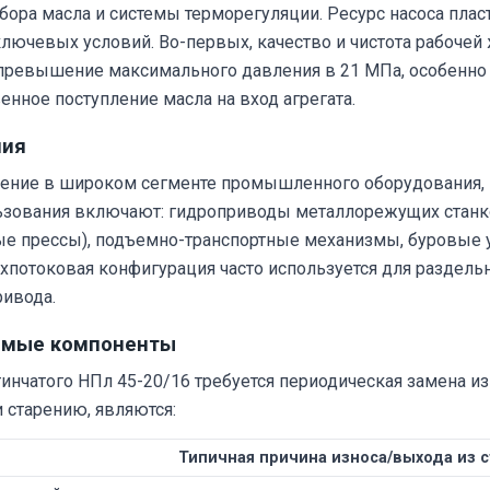
бора масла и системы терморегуляции. Ресурс насоса пла
 ключевых условий. Во-первых, качество и чистота рабоче
я превышение максимального давления в 21 МПа, особенно
нное поступление масла на вход агрегата.
ния
нение в широком сегменте промышленного оборудования, г
льзования включают: гидроприводы металлорежущих станк
е прессы), подъемно-транспортные механизмы, буровые 
вухпотоковая конфигурация часто используется для раздель
ривода.
яемые компоненты
тинчатого НПл 45-20/16 требуется периодическая замена
 старению, являются:
Типичная причина износа/выхода из с