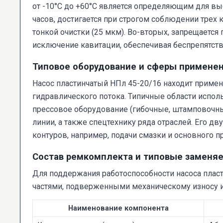
от -10°C до +60°C является определяющим для вы
часов, достигается при строгом соблюдении трех
тонкой очистки (25 мкм). Во-вторых, запрещаетс
исключение кавитации, обеспечивая беспрепятстве
Типовое оборудование и сферы примене
Насос пластинчатый НПл 45-20/16 находит приме
гидравлического потока. Типичные области испо
прессовое оборудование (гибочные, штамповочны
линии, а также спецтехнику ряда отраслей. Его д
контуров, например, подачи смазки и основного п
Состав ремкомплекта и типовые замен
Для поддержания работоспособности насоса плас
частями, подверженными механическому износу и
Наименование компонента