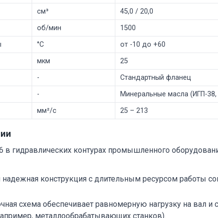
см³
45,0 / 20,0
об/мин
1500
ы
°C
от -10 до +60
мкм
25
-
Стандартный фланец
-
Минеральные масла (ИГП-38,
мм²/с
25 – 213
ции
16 в гидравлических контурах промышленного оборудован
 надежная конструкция с длительным ресурсом работы со
ная схема обеспечивает равномерную нагрузку на вал и с
например, металлообрабатывающих станков).