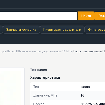
Найти
Ост
Запчасти, оснастка
Пневмораспределители
Фильтры, 
торы
/
Насос НПл пластинчатый двухпоточный 16 МПа
/
Насос пластинчатый Н
Тип:
насос
Характеристики
Тип
насос
Давление, МПа
16
Расход
56,7-25,5 л/мин