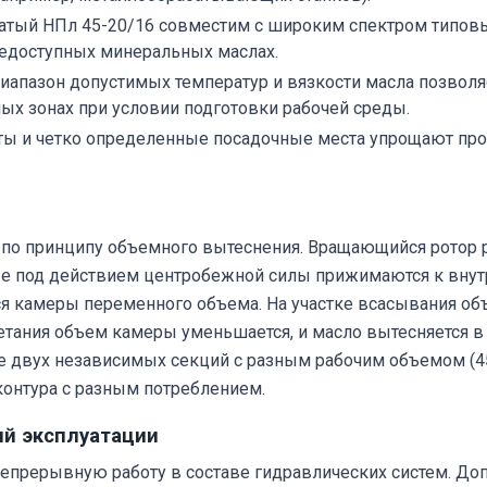
атый НПл 45-20/16 совместим с широким спектром типов
едоступных минеральных маслах.
апазон допустимых температур и вязкости масла позволяе
ных зонах при условии подготовки рабочей среды.
ы и четко определенные посадочные места упрощают пр
по принципу объемного вытеснения. Вращающийся ротор р
е под действием центробежной силы прижимаются к внутр
ся камеры переменного объема. На участке всасывания об
нетания объем камеры уменьшается, и масло вытесняется 
 двух независимых секций с разным рабочим объемом (45 
онтура с разным потреблением.
ий эксплуатации
непрерывную работу в составе гидравлических систем. Д