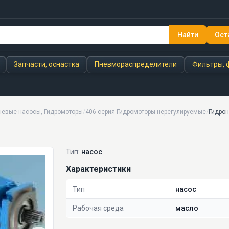
Найти
Ост
Запчасти, оснастка
Пневмораспределители
Фильтры, 
невые насосы, Гидромоторы
/
406 серия Гидромоторы нерегулируемые
/
Гидрон
Тип:
насос
Характеристики
Тип
насос
Рабочая среда
масло