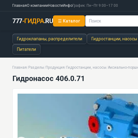
Главная
О компании
Новости
Инфо
График: Пн–Пт 9:00–17:00
777
-ГИДРА
.RU
☰ Каталог
Гидронасос 406.0.71
5 моделей серии
Гидроклапаны, распределители
Гидростанции, насосы
Питатели
Главная
/
Разделы
/
Продукция
/
Гидростанции, насосы
/
Аксиально-порш
Гидронасос 406.0.71