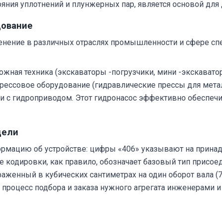
яния уплотнений и плунжерных пар, является основой дл
дование
енение в различных отраслях промышленности и сфере спе
жная техника (экскаваторы -погрузчики, мини -экскавато
прессовое оборудование (гидравлические прессы для мета
и с гидроприводом. Этот гидронасос эффективно обеспечив
дели
ормацию об устройстве: цифры «406» указывают на прина
е кодировки, как правило, обозначает базовый тип присо
аженный в кубических сантиметрах на один оборот вала (71
 процесс подбора и заказа нужного агрегата инженерами 