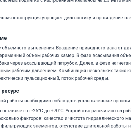
система подпитки с настроенным клапаном на 2.3 МПа ми
нная конструкция упрощает диагностику и проведение пла
еме
е объемного вытеснения. Вращение приводного вала от дви
переменный объем рабочих камер. В фазе всасывания объ
бака через всасывающий патрубок. Далее, в фазе нагнета
нным рабочим давлением. Комбинация нескольких таких к
рактически пульсационный, поток рабочей среды.
 ресурс
зной работы необходимо соблюдать установленные произ
ставляет от -25°C до +70°C. Устройство рассчитано на ра
есколько факторов: качество и чистота гидравлического м
 фильтрующих элементов, отсутствие длительной работы н