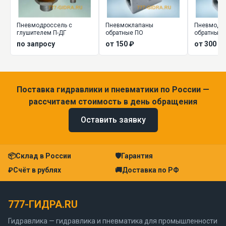
Пневмодроссель с
Пневмоклапаны
Пневмодро
глушителем П-ДГ
обратные ПО
обратным 
ДМ, ПДМ
по запросу
от 150 ₽
от 300 ₽
Поставка гидравлики и пневматики по России —
рассчитаем стоимость в день обращения
Оставить заявку
📦
Склад в России
🛡
Гарантия
₽
Счёт в рублях
🚚
Доставка по РФ
777-ГИДРА.RU
Гидравлика — гидравлика и пневматика для промышленности