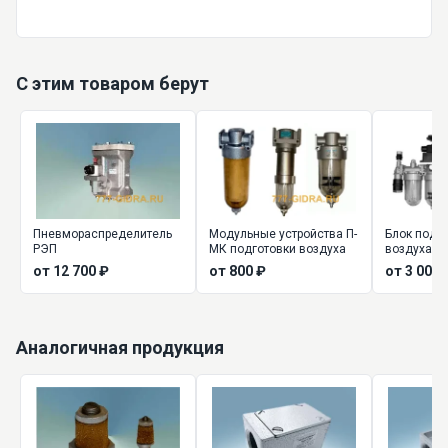
С этим товаром берут
Пневмораспределитель
Модульные устройства П-
Блок подг
РЭП
МК подготовки воздуха
воздуха (
от 12 700 ₽
от 800 ₽
от 3 000 
Аналогичная продукция