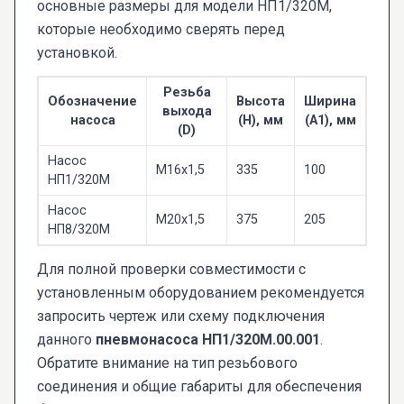
основные размеры для модели НП1/320М,
которые необходимо сверять перед
установкой.
Резьба
Обозначение
Высота
Ширина
выхода
насоса
(H), мм
(A1), мм
(D)
Насос
M16x1,5
335
100
НП1/320М
Насос
M20x1,5
375
205
НП8/320М
Для полной проверки совместимости с
установленным оборудованием рекомендуется
запросить чертеж или схему подключения
данного
пневмонасоса НП1/320М.00.001
.
Обратите внимание на тип резьбового
соединения и общие габариты для обеспечения