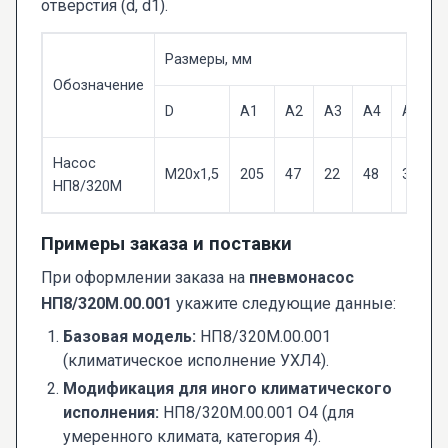
отверстия (d, d1).
Размеры, мм
Обозначение
D
A1
A2
A3
A4
A5
Насос
M20x1,5
205
47
22
48
35
НП8/320М
Примеры заказа и поставки
При оформлении заказа на
пневмонасос
НП8/320М.00.001
укажите следующие данные:
Базовая модель:
НП8/320М.00.001
(климатическое исполнение УХЛ4).
Модификация для иного климатического
исполнения:
НП8/320М.00.001 О4 (для
умеренного климата, категория 4).