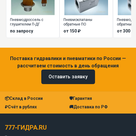
Пневмодроссель с
Пневмоклапаны
Пневмодро
глушителем П-ДГ
обратные ПО
обратным 
ДМ, ПДМ
по запросу
от 150 ₽
от 300 ₽
Поставка гидравлики и пневматики по России —
рассчитаем стоимость в день обращения
Оставить заявку
📦
Склад в России
🛡
Гарантия
₽
Счёт в рублях
🚚
Доставка по РФ
777-ГИДРА.RU