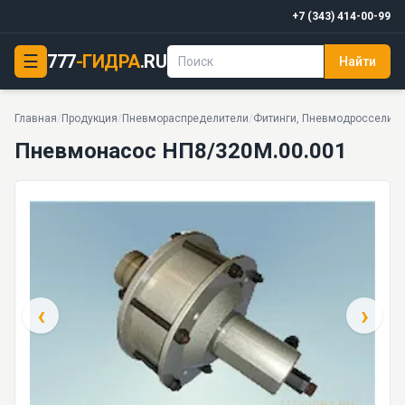
+7 (343) 414-00-99
☰
777
-ГИДРА
.RU
Найти
Пневмонасос НП8/320М.00.001
0,1±0,03 МПа · 1 л/мин · 10 кг · 7 моделей серии
Главная
/
Продукция
/
Пневмораспределители
/
Фитинги, Пневмодроссели, 
Пневмонасос НП8/320М.00.001
‹
›