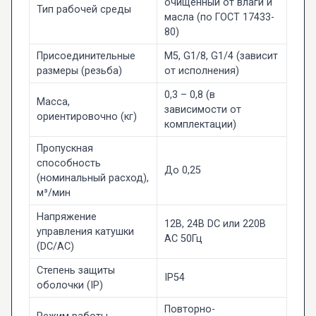
очищенный от влаги и
Тип рабочей среды
масла (по ГОСТ 17433-
80)
Присоединительные
М5, G1/8, G1/4 (зависит
размеры (резьба)
от исполнения)
0,3 – 0,8 (в
Масса,
зависимости от
ориентировочно (кг)
комплектации)
Пропускная
способность
До 0,25
(номинальный расход),
м³/мин
Напряжение
12В, 24В DC или 220В
управления катушки
AC 50Гц
(DC/AC)
Степень защиты
IP54
оболочки (IP)
Повторно-