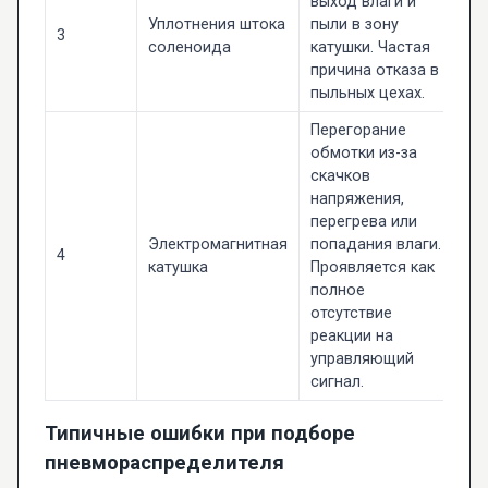
выход влаги и
Уплотнения штока
пыли в зону
3
соленоида
катушки. Частая
причина отказа в
пыльных цехах.
Перегорание
обмотки из-за
скачков
напряжения,
перегрева или
Электромагнитная
попадания влаги.
4
катушка
Проявляется как
полное
отсутствие
реакции на
управляющий
сигнал.
Типичные ошибки при подборе
пневмораспределителя