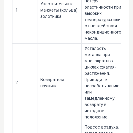
потеря
Уплотнительные
эластичности при
1
манжеты (кольца)
высоких
золотника
температурах или
от воздействия
некондиционного
масла.
Усталость
металла при
многократных
циклах сжатия-
растяжения.
Возвратная
Приводит к
2
пружина
несрабатыванию
или
замедленному
возврату в
исходное
положение.
Подсос воздуха,