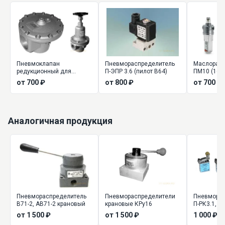
Пневмоклапан
Пневмораспределитель
Маслорасп
редукционный для
П-ЭПР 3.6 (пилот В64)
ПМ10 (16) 
подготовки воздуха П-
для подго
от 700 ₽
от 800 ₽
от 700 ₽
КРМ, П-РК
Аналогичная продукция
Пневмораспределитель
Пневмораспределители
Пневморас
В71-2, АВ71-2 крановый
крановые КРу16
П-РК3.1, П-РК3.2, П-РК3.3,
П-РК3.4, П-
от 1 500 ₽
от 1 500 ₽
1 000 ₽
П-РК3.7