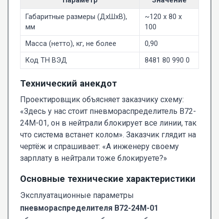
Параметр
Значение
Габаритные размеры (ДxШxВ),
~120 х 80 х
мм
100
Масса (нетто), кг, не более
0,90
Код ТН ВЭД
8481 80 990 0
Технический анекдот
Проектировщик объясняет заказчику схему:
«Здесь у нас стоит пневмораспределитель В72-
24М-01, он в нейтрали блокирует все линии, так
что система встанет колом». Заказчик глядит на
чертёж и спрашивает: «А инженеру своему
зарплату в нейтрали тоже блокируете?»
Основные технические характеристики
Эксплуатационные параметры
пневмораспределителя В72-24М-01