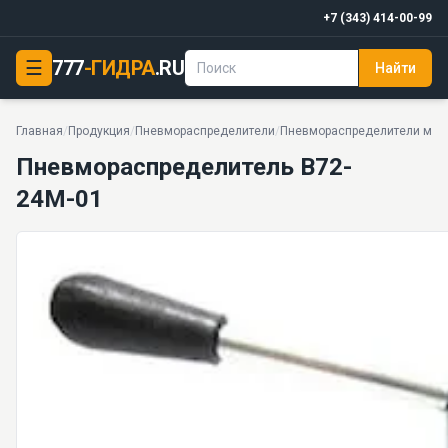
+7 (343) 414-00-99
☰
777
-ГИДРА
.RU
Найти
Пневмораспределитель В72-24М-01
1 МПа · 3,6 м3/ч · 0,5 кг · 24 моделей серии
Главная
/
Продукция
/
Пневмораспределители
/
Пневмораспределители меха
Пневмораспределитель В72-
24М-01