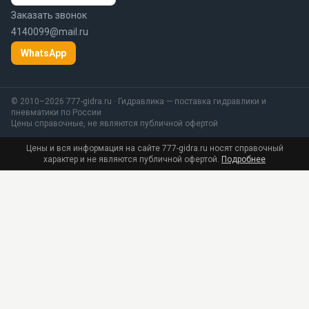
Заказать звонок
4140099@mail.ru
WhatsApp
© 2010–2026 777-gidra.ru · Гидравлика — поставка гидравлики и
пневматики по России
Цены справочные, не являются публичной офертой
Цены и вся информация на сайте 777-gidra.ru носят справочный
характер и не являются публичной офертой.
Подробнее