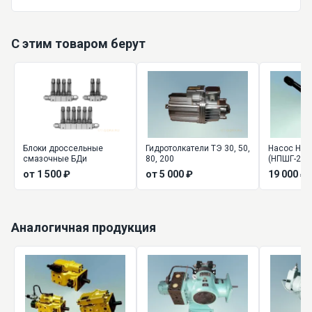
С этим товаром берут
Блоки дроссельные
Гидротолкатели ТЭ 30, 50,
Насос НПШ
смазочные БДи
80, 200
(НПШГ-200М
густой см
от 1 500 ₽
от 5 000 ₽
19 000 ₽
Аналогичная продукция