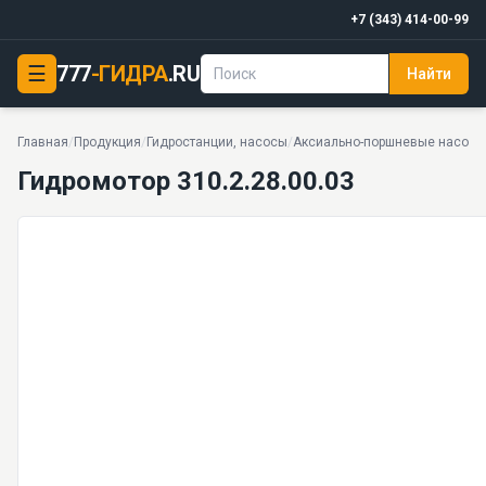
+7 (343) 414-00-99
☰
777
-ГИДРА
.RU
Найти
Гидромотор 310.2.28.00.03
35 МПа · 53,8 · 9 кг · 37 моделей серии
Главная
/
Продукция
/
Гидростанции, насосы
/
Аксиально-поршневые насосы
Гидромотор 310.2.28.00.03