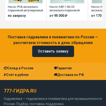
Насос РНА аксиально-
Насос НАП 140/20
Насос НА..
поршневой регулируемый
аксиально-поршневой
аксиально
регулируе
по запросу
от 95 000 ₽
от 170 00
Поставка гидравлики и пневматики по России —
рассчитаем стоимость в день обращения
Оставить заявку
📦
Склад в России
🛡
Гарантия
₽
Счёт в рублях
🚚
Доставка по РФ
777-ГИДРА.RU
Гидравлика — гидравлика и пневматика для промышленности
России. Подбор, поставка, поддержка.