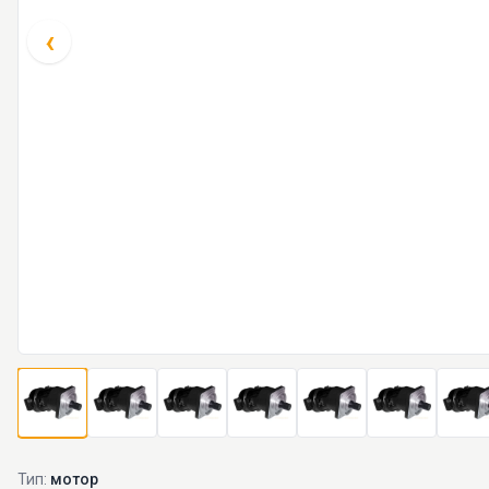
‹
Тип:
мотор