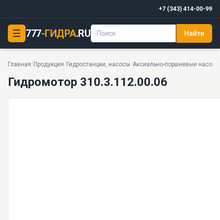
+7 (343) 414-00-99
☰
777
-ГИДРА
.RU
Найти
Гидромотор 310.3.112.00.06
35 МПа · 134,4 · 29 кг · 37 моделей серии
Главная
/
Продукция
/
Гидростанции, насосы
/
Аксиально-поршневые насосы
Гидромотор 310.3.112.00.06