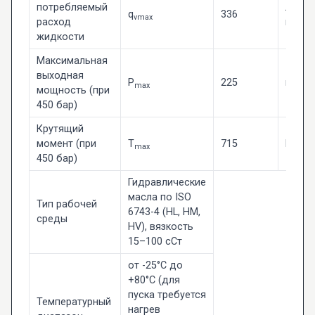
потребляемый
л/
q
336
vmax
расход
мин
жидкости
Максимальная
выходная
P
225
кВт
max
мощность (при
450 бар)
Крутящий
момент (при
T
715
Н·м
max
450 бар)
Гидравлические
масла по ISO
Тип рабочей
6743-4 (HL, HM,
среды
HV), вязкость
15–100 сСт
от -25°C до
+80°C (для
пуска требуется
Температурный
нагрев