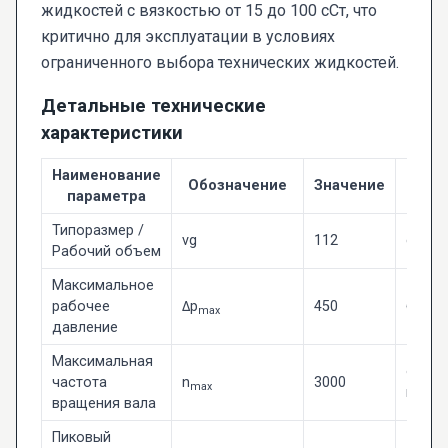
жидкостей с вязкостью от 15 до 100 сСт, что
критично для эксплуатации в условиях
ограниченного выбора технических жидкостей.
Детальные технические
характеристики
Наименование
Ед.
Обозначение
Значение
параметра
изм.
Типоразмер /
vg
112
см³
Рабочий объем
Максимальное
рабочее
Δp
450
бар
max
давление
Максимальная
об/
частота
n
3000
max
мин
вращения вала
Пиковый