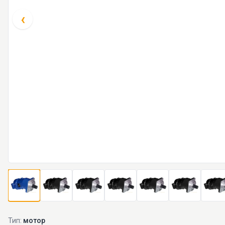
‹
Тип:
мотор