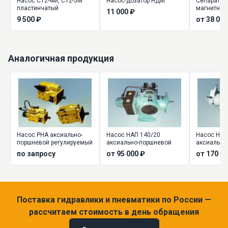
Насос С12-4М, С12-5М
Насос-дозатор НДМ
Сепаратор 
пластинчатый
магнитный 
11 000 ₽
44, Х43-45
9 500 ₽
от 38 000
Аналогичная продукция
Насос РНА аксиально-
Насос НАП 140/20
Насос НА..
поршневой регулируемый
аксиально-поршневой
аксиально
регулируе
по запросу
от 95 000 ₽
от 170 00
Поставка гидравлики и пневматики по России —
рассчитаем стоимость в день обращения