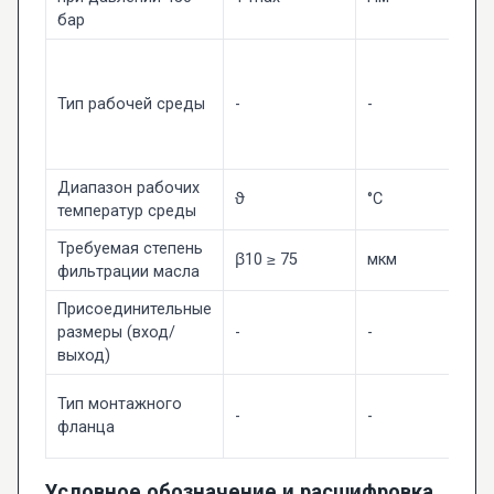
бар
М
с
Тип рабочей среды
-
-
г
м
H
Диапазон рабочих
ϑ
°C
-
температур среды
Требуемая степень
β10 ≥ 75
мкм
2
фильтрации масла
Присоединительные
размеры (вход/
-
-
Р
выход)
I
Тип монтажного
-
-
B
фланца
М
Условное обозначение и расшифровка