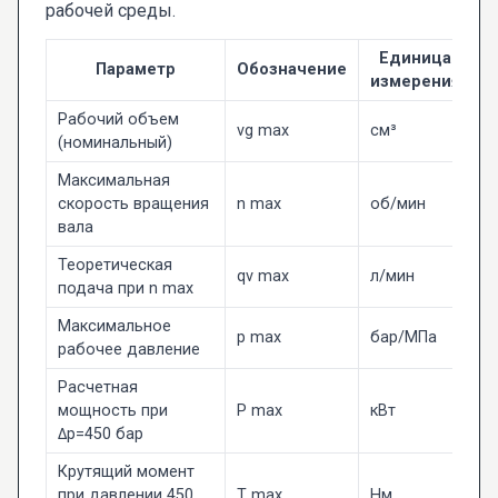
рабочей среды.
Единица
Параметр
Обозначение
измерения
Рабочий объем
vg max
см³
1
(номинальный)
Максимальная
скорость вращения
n max
об/мин
3
вала
Теоретическая
qv max
л/мин
3
подача при n max
Максимальное
p max
бар/МПа
4
рабочее давление
Расчетная
мощность при
P max
кВт
2
Δp=450 бар
Крутящий момент
при давлении 450
T max
Нм
7