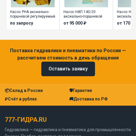
Насос РНА аксиально-
Насос НАП 140/20
Насос НА..
поршневой регулируемый
аксиально-поршневой
аксиально
регулируе
по запросу
от 95 000 ₽
от 170 00
Поставка гидравлики и пневматики по России —
рассчитаем стоимость в день обращения
Оставить заявку
📦
Склад в России
🛡
Гарантия
₽
Счёт в рублях
🚚
Доставка по РФ
777-ГИДРА.RU
Гидравлика — гидравлика и пневматика для промышленности