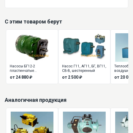
С этим товаром берут
Насосы БГ12-2
Насос Г11, АГ11, БГ, ВГ11,
Теплообме
пластинчатые
СВ-В, шестеренный
воздушный 
нерегулируемые (БГ12-21,
24, Г44-25
от 24 880 ₽
от 2 500 ₽
от 20 000
БГ12-22, БГ12-23, БГ12-24)
Аналогичная продукция