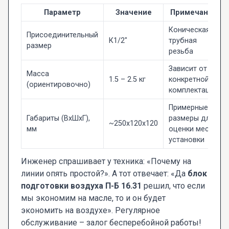
Параметр
Значение
Примечание
Коническая
Присоединительный
К1/2"
трубная
размер
резьба
Зависит от
Масса
1.5 – 2.5 кг
конкретной
(ориентировочно)
комплектации
Примерные
Габариты (ВxШxГ),
размеры для
~250x120x120
мм
оценки места
установки
Инженер спрашивает у техника: «Почему на
линии опять простой?». А тот отвечает: «Да
блок
подготовки воздуха П-Б 16.31
решил, что если
мы экономим на масле, то и он будет
экономить на воздухе». Регулярное
обслуживание – залог бесперебойной работы!