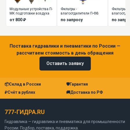
Модульные устройства П-
Фильтры -
Фильтры-
МК подготовки воздуха
влагоотделители П-ФВ
влагоотдел
26
от 800 ₽
по запросу
по запро
Поставка гидравлики и пневматики по России —
рассчитаем стоимость в день обращения
Оставить заявку
📦
Склад в России
🛡
Гарантия
₽
Счёт в рублях
🚚
Доставка по РФ
777-ГИДРА.RU
Гидравлика — гидравлика и пневматика для промышленности
России. Подбор, поставка, поддержка.