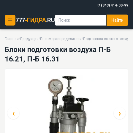
+7 (343) 414-00-99
☰
777
-ГИДРА
.RU
Найти
Блоки подготовки воздуха П-Б 16.21, П-Б 16.31
1 МПа · 7 моделей серии
Главная
/
Продукция
/
Пневмораспределители
/
Подготовка сжатого воздуха
Блоки подготовки воздуха П-Б
16.21, П-Б 16.31
‹
›