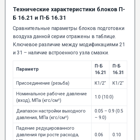
Технические характеристики блоков П-
Б 16.21 и П-Б 16.31
Сравнительные параметры блоков подготовки
воздуха данной серии отражены в таблице.
Ключевое различие между модификациями 21
и 31 – наличие встроенного узла смазки.
П-Б
П-Б
Параметр
16.21
16.31
Присоединение (резьба)
К1/2"
К1/2"
Номинальное рабочее давление
1.0 (10.0)
(вход), МПа (кгс/см²)
Диапазон настройки выходного
0.05 – 0.9 (0.5
давления, МПа (кгс/см²)
– 9.0)
Падение редуцированного
давления при росте расхода,
0.06
0.10