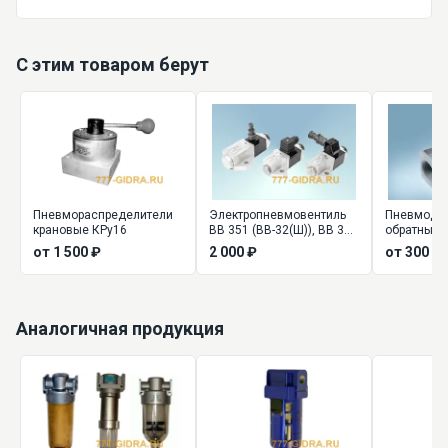
С этим товаром берут
Пневмораспределители
Электропневмовентиль
Пневмодро
крановые КРу16
ВВ 351 (ВВ-32(Ш)), ВВ 352
обратным 
(ВВ-34(Ш))
ДМ, ПДМ
от 1 500 ₽
2 000 ₽
от 300 ₽
Аналогичная продукция