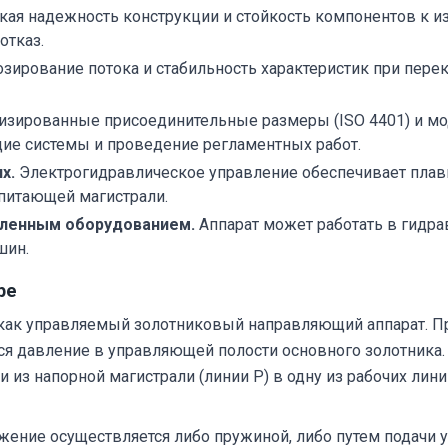
ая надежность конструкции и стойкость компонентов к и
отказ.
зирование потока и стабильность характеристик при пере
изированные присоединительные размеры (ISO 4401) и мо
ие системы и проведение регламентных работ.
х.
Электрогидравлическое управление обеспечивает плав
 питающей магистрали.
ленным оборудованием.
Аппарат может работать в гидра
шин.
ре
ак управляемый золотниковый направляющий аппарат. При
тся давление в управляющей полости основного золотника.
 из напорной магистрали (линии Р) в одну из рабочих лин
ожение осуществляется либо пружиной, либо путем подач