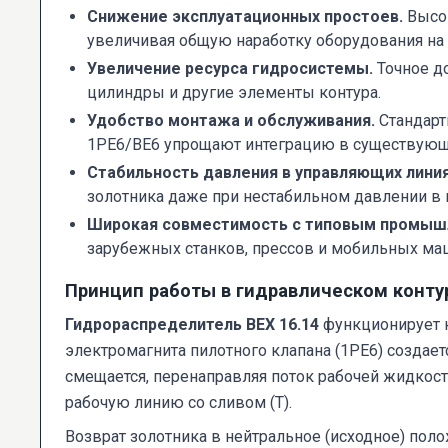
Снижение эксплуатационных простоев.
Высок
увеличивая общую наработку оборудования на 
Увеличение ресурса гидросистемы.
Точное до
цилиндры и другие элементы контура.
Удобство монтажа и обслуживания.
Стандарт
1РЕ6/ВЕ6 упрощают интеграцию в существующ
Стабильность давления в управляющих линия
золотника даже при нестабильном давлении в
Широкая совместимость с типовым промыш
зарубежных станков, прессов и мобильных ма
Принцип работы в гидравлическом конту
Гидрораспределитель ВЕХ 16.14
функционирует к
электромагнита пилотного клапана (1РЕ6) создае
смещается, перенаправляя поток рабочей жидкости
рабочую линию со сливом (Т).
Возврат золотника в нейтральное (исходное) пол