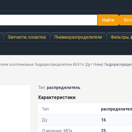
Найти
Ост
Запчасти, оснастка
Пневмораспределители
Фильтры, 
тели золотниковые
/
Гидрораспределитель ВЕХ16 (Ду=16мм)
/
Гидрораспредел
Тип:
распределитель
Характеристики
Тип
распределите
Ду
16
Давление, МПа
25