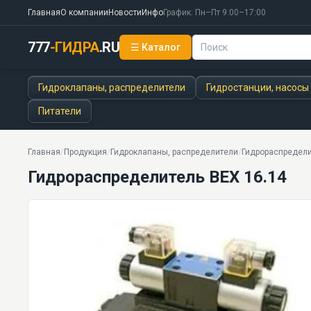
Главная
О компании
Новости
Инфо
График: Пн–Пт 9:00–17:00
777
-ГИДРА
.RU
☰ Каталог
Гидрораспределитель ВЕХ 16.14
25 МПа · 125 л/мин · 12.4 кг · 11 моделей серии
Гидроклапаны, распределители
Гидростанции, насосы
Питатели
Главная
/
Продукция
/
Гидроклапаны, распределители
/
Гидрораспредели
Гидрораспределитель ВЕХ 16.14