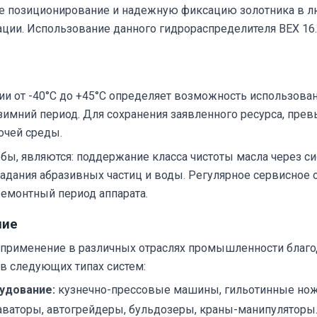
ое позиционирование и надежную фиксацию золотника в л
ации. Использование данного гидрораспределителя ВЕХ 16
 от -40°C до +45°C определяет возможность использовани
 зимний период. Для сохранения заявленного ресурса, п
очей среды.
, являются: поддержание класса чистоты масла через си
опадания абразивных частиц и воды. Регулярное сервисно
ремонтный период аппарата.
ние
рименение в различных отраслях промышленности благод
в следующих типах систем:
удование:
кузнечно-прессовые машины, гильотинные нож
ваторы, автогрейдеры, бульдозеры, краны-манипуляторы