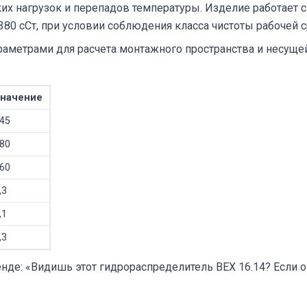
их нагрузок и перепадов температуры. Изделие работает
 380 сСт, при условии соблюдения класса чистоты рабочей 
аметрами для расчета монтажного пространства и несущей
начение
45
80
60
,3
,1
,3
е: «Видишь этот гидрораспределитель ВЕХ 16.14? Если он у